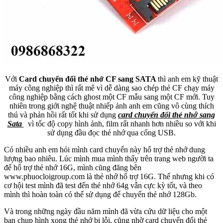
Với
Card chuyển đổi thẻ nhớ CF sang SATA
thì anh em kỹ thuật
máy công nghiệp thì rất mê vì dễ dàng sao chép thẻ CF chạy máy
công nghiệp bằng cách ghost một CF mẫu sang một CF mới. Tuy
nhiên trong giới nghệ thuật nhiếp ảnh anh em cũng vô cùng thích
thú và phản hồi rất tốt khi sử dụng
card chuyển đổi thẻ nhớ sang
Sata
vì tốc độ copy hình ảnh, film rất nhanh hơn nhiều so với khi
sử dụng đầu đọc thẻ nhớ qua cổng USB.
Có nhiều anh em hỏi mình card chuyển này hổ trợ thẻ nhớ dung
lượng bao nhiêu. Lúc mình mua mình thấy trên trang web người ta
để hổ trợ thẻ nhớ 16G, mình cũng đăng bên
www.phuocloigroup.com là thẻ nhớ hổ trợ 16G. Thế nhưng khi có
cơ hội test mình đã test đến thẻ nhớ 64g vẫn cực kỳ tốt, và theo
mình thì hoàn toàn có thể sử dụng để chuyển thẻ nhớ 128Gb.
Và trong những ngày đầu năm mình đã vừa cứu dữ liệu cho một
bạn chụp hình xong thẻ nhớ bị lỗi, cũng nhờ card chuyển đổi thẻ