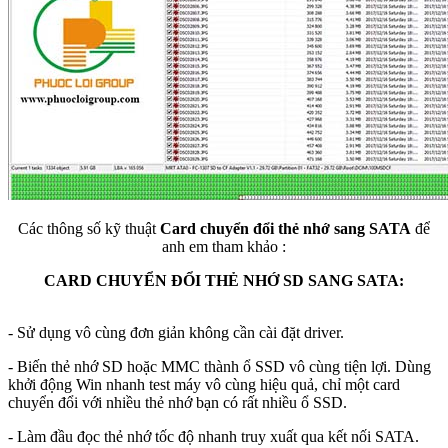
Các thông số kỹ thuật
Card chuyển đổi thẻ nhớ sang SATA
để
anh em tham khảo :
CARD CHUYỂN ĐỔI THẺ NHỚ SD SANG SATA:
- Sử dụng vô cùng đơn giản không cần cài đặt driver.
- Biến thẻ nhớ SD hoặc MMC thành ổ SSD vô cùng tiện lợi. Dùng
khởi động Win nhanh test máy vô cùng hiệu quả, chỉ một card
chuyển đổi với nhiều thẻ nhớ bạn có rất nhiều ổ SSD.
- Làm đầu đọc thẻ nhớ tốc độ nhanh truy xuất qua kết nối SATA.