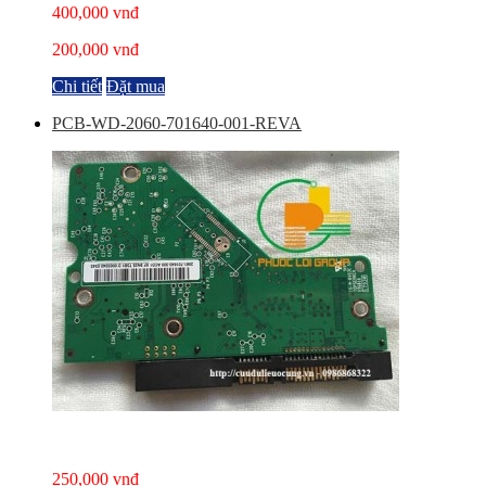
400,000 vnđ
200,000 vnđ
Chi tiết
Đặt mua
PCB-WD-2060-701640-001-REVA
250,000 vnđ