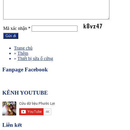
Mã xác nhận
*
Trang chủ
»
Thêm
»
Thiết bị sửa ổ cứng
Fanpage Facebook
KÊNH YOUTUBE
Liên kết