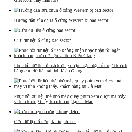
chết Rom thay mâm đĩa
Hướng dẫn sửa chữa ổ cứng Western bị bad sector
Cứu dữ liệu ổ cứng bad sector
Phục hồi dữ liệu ổ usb không nhận hoặc nhận rồi ngắt khách
hàng cứu dữ liệu tại tỉnh Kiên Giang
Phục hồi dữ liệu thẻ nhớ máy quay phim xem được mà máy
vi tính không thấy, khách hàng tại Cà Mau
Cứu dữ liệu ổ cứng không detect