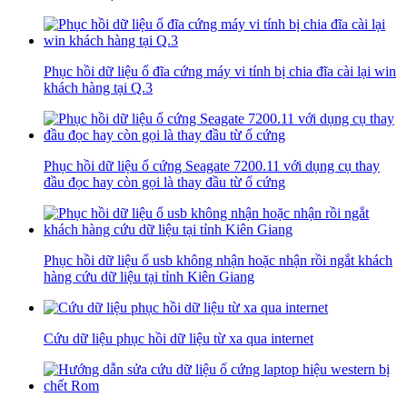
Phục hồi dữ liệu ổ đĩa cứng máy vi tính bị chia đĩa cài lại win
khách hàng tại Q.3
Phục hồi dữ liệu ổ cứng Seagate 7200.11 với dụng cụ thay
đầu đọc hay còn gọi là thay đầu từ ổ cứng
Phục hồi dữ liệu ổ usb không nhận hoặc nhận rồi ngắt khách
hàng cứu dữ liệu tại tỉnh Kiên Giang
Cứu dữ liệu phục hồi dữ liệu từ xa qua internet