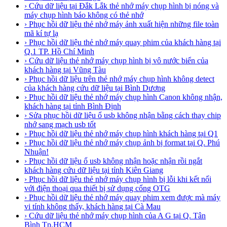
› Cứu dữ liệu tại Đắk Lắk thẻ nhớ máy chụp hình bị nóng và
máy chụp hình báo không có thẻ nhớ
› Phục hồi dữ liệu thẻ nhớ máy ảnh xuất hiện những file toàn
mã kí tự lạ
› Phục hồi dữ liệu thẻ nhớ máy quay phim của khách hàng tại
Q.1 TP. Hồ Chí Minh
› Cứu dữ liệu thẻ nhớ máy chụp hình bị vô nước biển của
khách hàng tại Vũng Tàu
› Phục hồi dữ liệu trên thẻ nhớ máy chụp hình không detect
của khách hàng cứu dữ liệu tại Bình Dương
› Phục hồi dữ liệu thẻ nhớ máy chụp hình Canon không nhận,
khách hàng tại tỉnh Bình Định
› Sửa phục hồi dữ liệu ổ usb không nhận bằng cách thay chip
nhớ sang mạch usb tốt
› Phục hồi dữ liệu thẻ nhớ máy chụp hình khách hàng tại Q1
› Phục hồi dữ liệu thẻ nhớ máy chụp ảnh bị format tại Q. Phú
Nhuận!
› Phục hồi dữ liệu ổ usb không nhận hoặc nhận rồi ngắt
khách hàng cứu dữ liệu tại tỉnh Kiên Giang
› Phục hồi dữ liệu thẻ nhớ máy chụp hình bị lỗi khi kết nối
với điện thoại qua thiết bị sử dụng cổng OTG
› Phục hồi dữ liệu thẻ nhớ máy quay phim xem được mà máy
vi tính không thấy, khách hàng tại Cà Mau
› Cứu dữ liệu thẻ nhớ máy chụp hình của A G tại Q. Tân
Bình Tp.HCM