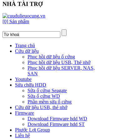
NHÀ TÀI TRỢ
[0] Sản phẩm
Trang chủ
Cứu dữ liệu
Phục hồi dữ liệu ổ cứng
Phục hồi dữ liệu USB, Thẻ nhớ
Phục hồi dữ liệu SERVER, NAS,
SAN
Youtube
Sửa chữa HDD
Sửa ổ cứng Seagate
Sửa ổ cứng WD
Phần mềm sửa ổ cứng
Cứu dữ liệu USB, thẻ nhớ
Firmware
Download Firmware hdd WD
Download Firmware hdd ST
Phước Lợi Group
Liên hệ