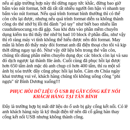
nếu ai gặp trường hợp này thì dừng ngay tức khắc, đừng bao giờ
bấm vào nút format, bởi đã rất rất nhiều người ôm hận vì nhanh tay
bấm vào nút format. Nếu quá trình format bình thường thì có thể
còn cứu lại được, nhưng nếu quá trình format diễn ra không thành
công do thẻ nhớ bị lỗi thì đành "pó tay" như biết bao nhiêu lần
cuudulieuocung.vn đã gặp. Sau khi đưa vào phần mềm chuyên
dụng kiểm tra thì thấy thẻ nhớ bị bad 10 block ở phần đầu, như vậy
thì rõ ràng máy vi tính không thể hiểu được nên đòi format. May
mắn là hôm đó thấy máy đòi format anh đã điện thoại cho tôi và kịp
thời dừng ngay tại đó. Như vậy dữ liệu bên trong thẻ vẫn còn,
chúng tôi dùng phần mềm chuyên dụng đọc các block còn lại và sau
đó dịch ngược lại thành file ảnh. Cuối cùng đã phục hồi lại được
hơn 650 tấm ảnh mặc dù anh chụp có hơn 400 tấm, thì ra một số
ảnh bị xóa trước đây cũng phục hồi lại luôn. Cảm ơn Chúa ngày
khai trương vui vẻ, khách hàng chúng tôi không uổng công "phi
ngựa" từ Bình Dương xuống!!!
PHỤC HỒI DỮ LIỆU Ổ USB BỊ GÃY CỔNG KẾT NỐI
KHÁCH HÀNG TẠI TÂN BÌNH
Đây là trường hợp bị mất dữ liệu do ổ usb bị gãy cổng kết nối. Có lẽ
anh khách hàng này là kỹ thuật điện tử nên đã cố gắng hàn thay
cổng kết nối USB nhưng không thành công.