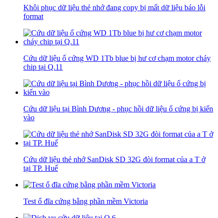
Khôi phục dữ liệu thẻ nhớ đang copy bị mất dữ liệu báo lỗi
format
Cứu dữ liệu ổ cứng WD 1Tb blue bị hư cơ chạm motor cháy
chip tại Q.11
Cứu dữ liệu tại Bình Dương - phục hồi dữ liệu ổ cứng bị kiến
vào
Cứu dữ liệu thẻ nhớ SanDisk SD 32G đòi format của a T ở
tại TP. Huế
Test ổ đĩa cứng bằng phần mềm Victoria