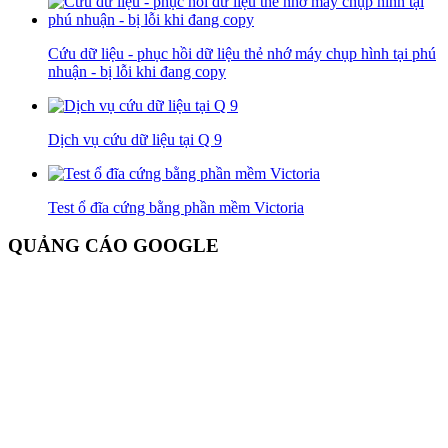
Cứu dữ liệu - phục hồi dữ liệu thẻ nhớ máy chụp hình tại phú
nhuận - bị lỗi khi đang copy
Dịch vụ cứu dữ liệu tại Q 9
Test ổ đĩa cứng bằng phần mềm Victoria
QUẢNG CÁO GOOGLE