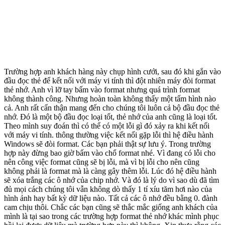
Trường hợp anh khách hàng này chụp hình cưới, sau đó khi gắn vào
đầu đọc thẻ để kết nối với máy vi tính thì đột nhiên máy đòi format
thẻ nhớ. Anh vì lỡ tay bấm vào format nhưng quá trình format
không thành công. Nhưng hoàn toàn không thấy một tấm hình nào
cả. Anh rất cẩn thận mang đến cho chúng tôi luôn cả bộ đầu đọc thẻ
nhớ. Đó là một bộ đầu đọc loại tốt, thẻ nhớ của anh cũng là loại tốt.
Theo mình suy đoán thì có thể có một lỗi gì đó xảy ra khi kết nối
với máy vi tính. thông thường việc kết nối gặp lỗi thì hệ điều hành
Windows sẽ đòi format. Các bạn phải thật sự lưu ý. Trong trường
hợp này đừng bao giờ bấm vào chổ format nhé. Vì đang có lỗi cho
nên công việc format cũng sẽ bị lỗi, mà vì bị lỗi cho nên cũng
không phải là format mà là càng gây thêm lỗi. Lúc đó hệ điều hành
sẽ xóa trắng các ô nhớ của chip nhớ. Và đó là lý do vì sao dù đã tìm
đủ mọi cách chúng tôi vẫn không dò thấy 1 tí xíu tăm hơi nào của
hình ảnh hay bất kỳ dữ liệu nào. Tất cả các ô nhớ đều bằng 0. đành
cam chịu thôi. Chắc các bạn cũng sẽ thắc mắc giống anh khách của
mình là tại sao trong các trường hợp format thẻ nhớ khác mình phục