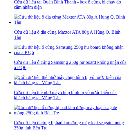
Cứu dữ liệu tại Quận Bình Thạnh - box ổ cứng bị cháy do
cắm nhầm điện
Cứu dữ liệu ổ đĩa cứng Maxtor ATA 80g A Hùng Q. Bình
Tân
Cứu dữ liệu ổ cứng Samsung 250g hư board không nhận của
a P Q6
Cứu dữ liệu thẻ nhớ máy chụp hình bị vô nước biển của
khách hàng tại Vũng Tàu
Cứu dữ liệu ổ cứng bị bad làm đứng máy loại seagate mỏng
250g tỉnh Bến Tre