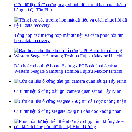
Cứu dữ liệu ổ đĩa cứng máy vi tính để bàn bị bad của khách
hàng tại Q. Tân Phú
Tổng hợp các trường hợp mất dữ liệu và cách phục hồi dữ
liệu - data recovery
Bán hoặc cho thuê board ổ cứng - PCB các loại ổ cứng
Western Seagate Samsung Toshiba Fujitsu Maxtor Hitachi
Cứu dữ liệu ổ cứng đầu ghi camera quan sát tại Tây Ninh
Cứu dữ liệu ổ cứng seagate 250g hư đầu đọc không nhận