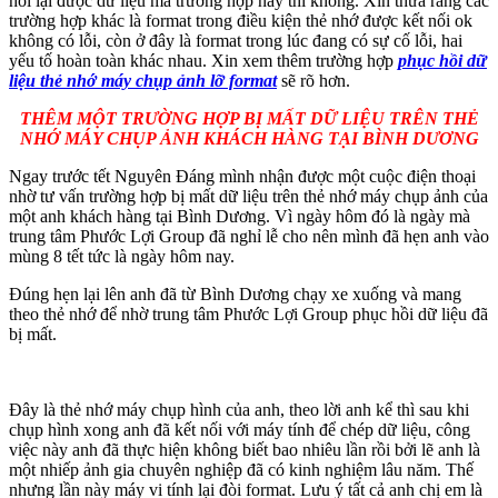
hồi lại được dữ liệu mà trường hợp này thì không. Xin thưa rằng các
trường hợp khác là format trong điều kiện thẻ nhớ được kết nối ok
không có lỗi, còn ở đây là format trong lúc đang có sự cố lỗi, hai
yếu tố hoàn toàn khác nhau. Xin xem thêm trường hợp
phục hồi dữ
liệu thẻ nhớ máy chụp ảnh lỡ format
sẽ rõ hơn.
THÊM MỘT TRƯỜNG HỢP BỊ MẤT DỮ LIỆU TRÊN THẺ
NHỚ MÁY CHỤP ẢNH KHÁCH HÀNG TẠI BÌNH DƯƠNG
Ngay trước tết Nguyên Đáng mình nhận được một cuộc điện thoại
nhờ tư vấn trường hợp bị mất dữ liệu trên thẻ nhớ máy chụp ảnh của
một anh khách hàng tại Bình Dương. Vì ngày hôm đó là ngày mà
trung tâm Phước Lợi Group đã nghỉ lễ cho nên mình đã hẹn anh vào
mùng 8 tết tức là ngày hôm nay.
Đúng hẹn lại lên anh đã từ Bình Dương chạy xe xuống và mang
theo thẻ nhớ để nhờ trung tâm Phước Lợi Group phục hồi dữ liệu đã
bị mất.
Đây là thẻ nhớ máy chụp hình của anh, theo lời anh kể thì sau khi
chụp hình xong anh đã kết nối với máy tính để chép dữ liệu, công
việc này anh đã thực hiện không biết bao nhiêu lần rồi bởi lẽ anh là
một nhiếp ảnh gia chuyên nghiệp đã có kinh nghiệm lâu năm. Thế
nhưng lần này máy vi tính lại đòi format. Lưu ý tất cả anh chị em là