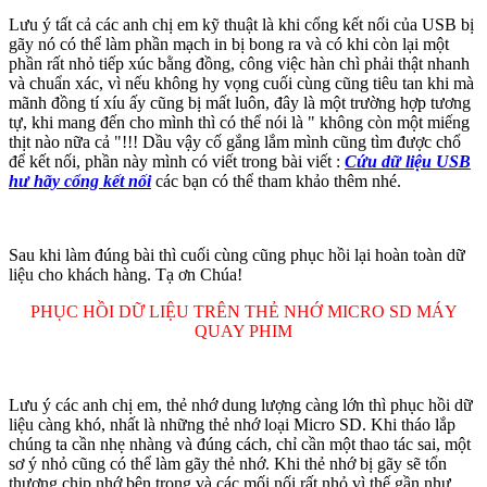
Lưu ý tất cả các anh chị em kỹ thuật là khi cổng kết nối của USB bị
gãy nó có thể làm phần mạch in bị bong ra và có khi còn lại một
phần rất nhỏ tiếp xúc bằng đồng, công việc hàn chì phải thật nhanh
và chuẩn xác, vì nếu không hy vọng cuối cùng cũng tiêu tan khi mà
mãnh đồng tí xíu ấy cũng bị mất luôn, đây là một trường hợp tương
tự, khi mang đến cho mình thì có thể nói là " không còn một miếng
thịt nào nữa cả "!!! Dầu vậy cố gắng lắm mình cũng tìm được chổ
để kết nối, phần này mình có viết trong bài viết :
Cứu dữ liệu USB
hư hãy cổng kết nối
các bạn có thể tham khảo thêm nhé.
Sau khi làm đúng bài thì cuối cùng cũng phục hồi lại hoàn toàn dữ
liệu cho khách hàng. Tạ ơn Chúa!
PHỤC HỒI DỮ LIỆU TRÊN THẺ NHỚ MICRO SD MÁY
QUAY PHIM
Lưu ý các anh chị em, thẻ nhớ dung lượng càng lớn thì phục hồi dữ
liệu càng khó, nhất là những thẻ nhớ loại Micro SD. Khi tháo lắp
chúng ta cần nhẹ nhàng và đúng cách, chỉ cần một thao tác sai, một
sơ ý nhỏ cũng có thể làm gãy thẻ nhớ. Khi thẻ nhớ bị gãy sẽ tổn
thương chip nhớ bên trong và các mối nối rất nhỏ vì thế gần như