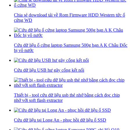
Chia sẻ download tải về Rom Firmware HDD Western tức ổ
cứng WD
Cứu dữ liệu ổ cứng laptop Samsung 500g bạn A K Châu Đốc
bị vô nước
Cứu dữ liệu USB hư gãy cổng kết nối
Thiết bị - tool cứu dữ liệu usb thẻ nhớ bằng cách đọc chip
nhớ với soft flash extractor
Cứu dữ liệu tại Long An - phục hồi dữ liệu ổ SSD