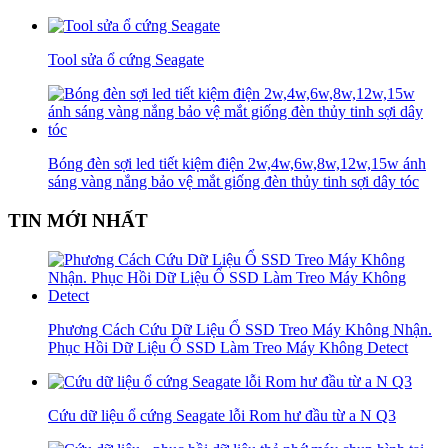
Tool sửa ổ cứng Seagate
Bóng đèn sợi led tiết kiệm điện 2w,4w,6w,8w,12w,15w ánh
sáng vàng nắng bảo vệ mắt giống đèn thủy tinh sợi dây tóc
TIN MỚI NHẤT
Phương Cách Cứu Dữ Liệu Ổ SSD Treo Máy Không Nhận.
Phục Hồi Dữ Liệu Ổ SSD Làm Treo Máy Không Detect
Cứu dữ liệu ổ cứng Seagate lỗi Rom hư đầu từ a N Q3