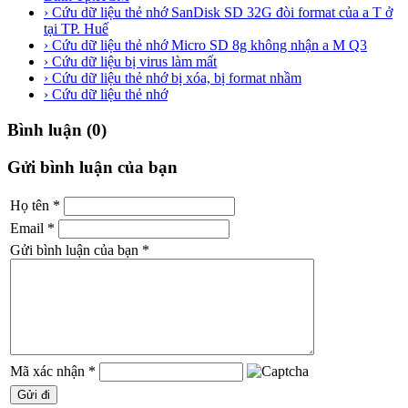
› Cứu dữ liệu thẻ nhớ SanDisk SD 32G đòi format của a T ở
tại TP. Huế
› Cứu dữ liệu thẻ nhớ Micro SD 8g không nhận a M Q3
› Cứu dữ liệu bị virus làm mất
› Cứu dữ liệu thẻ nhớ bị xóa, bị format nhầm
› Cứu dữ liệu thẻ nhớ
Bình luận (0)
Gửi bình luận của bạn
Họ tên
*
Email
*
Gửi bình luận của bạn
*
Mã xác nhận
*