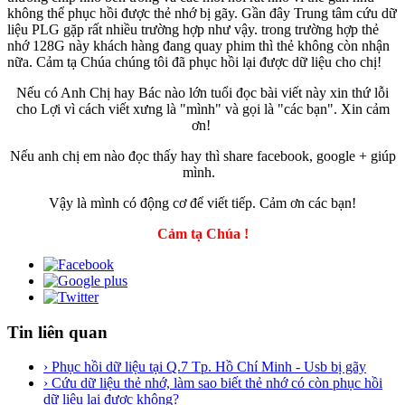
không thể phục hồi được thẻ nhớ bị gãy. Gần đây Trung tâm cứu dữ
liệu PLG gặp rất nhiều trường hợp như vậy. trong trường hợp thẻ
nhớ 128G này khách hàng đang quay phim thì thẻ không còn nhận
nữa. Cảm tạ Chúa chúng tôi đã phục hồi lại được dữ liệu cho chị!
Nếu có Anh Chị hay Bác nào lớn tuổi đọc bài viết này xin thứ lỗi
cho Lợi vì cách viết xưng là "mình" và gọi là "các bạn". Xin cảm
ơn!
Nếu anh chị em nào đọc thấy hay thì share facebook, google + giúp
mình.
Vậy là mình có động cơ để viết tiếp. Cảm ơn các bạn!
Cảm tạ Chúa !
Tin liên quan
› Phục hồi dữ liệu tại Q.7 Tp. Hồ Chí Minh - Usb bị gãy
› Cứu dữ liệu thẻ nhớ, làm sao biết thẻ nhớ có còn phục hồi
dữ liệu lại được không?