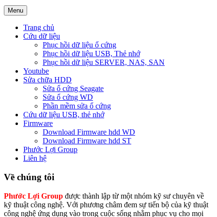
Menu
Trang chủ
Cứu dữ liệu
Phục hồi dữ liệu ổ cứng
Phục hồi dữ liệu USB, Thẻ nhớ
Phục hồi dữ liệu SERVER, NAS, SAN
Youtube
Sửa chữa HDD
Sửa ổ cứng Seagate
Sửa ổ cứng WD
Phần mềm sửa ổ cứng
Cứu dữ liệu USB, thẻ nhớ
Firmware
Download Firmware hdd WD
Download Firmware hdd ST
Phước Lợi Group
Liên hệ
Về chúng tôi
Phước Lợi Group
được thành lập từ một nhóm kỹ sư chuyên về
kỹ thuật công nghệ. Với phương châm đem sự tiến bộ của kỹ thuật
công nghệ ứng dụng vào trong cuộc sống nhằm phục vụ cho mọi