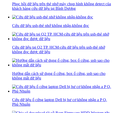
Phục hồi dữ liệu trên thẻ nhớ máy chụp hình không detect của
khách hàng cứu dữ liệu tại Bình Dương
Cứu dữ liệu usb-thẻ nhớ không nhận-không đọc
Cứu dữ liệu tại Q2 TP. HCM-cứu dữ liệu trên usb-thẻ nhớ
không đọc được dữ liệu
Hướng dẫn cách sử dụng ổ cứng, box ổ cứng, usb sao cho
không mất dữ liệu
Cứu dữ liệu ổ cứng laptop Dell bị hư cơ không nhận a P Q.
Phú Nhuận