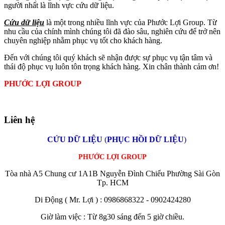
người nhất là lĩnh vực cứu dữ liệu.
Cứu dữ liệu
là một trong nhiều lĩnh vực của Phước Lợi Group. Từ
nhu cầu của chính mình chúng tôi đã đào sâu, nghiên cứu để trở nên
chuyên nghiệp nhằm phục vụ tốt cho khách hàng.
Đến với chúng tôi quý khách sẽ nhận được sự phục vụ tận tâm và
thái độ phục vụ luôn tôn trọng khách hàng. Xin chân thành cảm ơn!
PHƯỚC LỢI GROUP
Liên hệ
CỨU DỮ LIỆU
(
PHỤC HỒI DỮ LIỆU
)
PHƯỚC LỢI GROUP
Tòa nhà A5 Chung cư 1A1B Nguyễn Đình Chiểu Phường Sài Gòn
Tp. HCM
Di Động ( Mr. Lợi ) : 0986868322 - 0902424280
Giờ làm việc : Từ 8g30 sáng đến 5 giờ chiều.