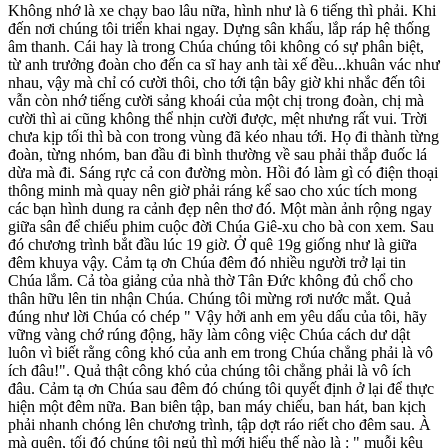
Không nhớ là xe chạy bao lâu nữa, hình như là 6 tiếng thì phải. Khi
đến nơi chúng tôi triển khai ngay. Dựng sân khấu, lắp ráp hệ thống
âm thanh. Cái hay là trong Chúa chúng tôi không có sự phân biệt,
từ anh trưởng đoàn cho đến ca sĩ hay anh tài xế đều...khuân vác như
nhau, vậy mà chỉ có cười thôi, cho tới tận bây giờ khi nhắc đến tôi
vẫn còn nhớ tiếng cười sảng khoái của một chị trong đoàn, chị mà
cười thì ai cũng không thể nhịn cười được, mệt nhưng rất vui. Trời
chưa kịp tối thì bà con trong vùng đã kéo nhau tới. Họ đi thành từng
đoàn, từng nhóm, ban đầu đi bình thường về sau phải thắp đuốc lá
dừa mà đi. Sáng rực cả con đường mòn. Hồi đó làm gì có điện thoại
thông minh mà quay nên giờ phải ráng kể sao cho xúc tích mong
các bạn hình dung ra cảnh đẹp nên thơ đó. Một màn ảnh rộng ngay
giữa sân để chiếu phim cuộc đời Chúa Giê-xu cho bà con xem. Sau
đó chương trình bắt đầu lúc 19 giờ. Ở quê 19g giống như là giữa
đêm khuya vậy. Cảm tạ ơn Chúa đêm đó nhiều người trở lại tin
Chúa lắm. Cả tòa giảng của nhà thờ Tân Đức không đủ chổ cho
thân hữu lên tin nhận Chúa. Chúng tôi mừng rơi nước mắt. Quả
đúng như lời Chúa có chép " Vậy hởi anh em yêu dấu của tôi, hãy
vững vàng chớ rúng động, hãy làm công việc Chúa cách dư dật
luôn vì biết rằng công khó của anh em trong Chúa chẳng phải là vô
ích đâu!". Quả thật công khó của chúng tôi chẳng phải là vô ích
đâu. Cảm tạ ơn Chúa sau đêm đó chúng tôi quyết định ở lại để thực
hiện một đêm nữa. Ban biên tập, ban máy chiếu, ban hát, ban kịch
phải nhanh chóng lên chương trình, tập dợt ráo riết cho đêm sau. À
mà quên, tối đó chúng tôi ngủ thì mới hiểu thế nào là : " muỗi kêu