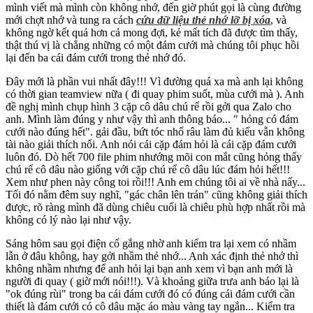
mình viết mà mình còn không nhớ, đến giờ phút gọi là cùng đường
mới chợt nhớ và tung ra cách
cứu dữ liệu thẻ nhớ lỡ bị xóa
, và
không ngờ kết quả hơn cả mong đợi, kẻ mất tích đã được tìm thấy,
thật thú vị là chẳng những có một đám cưới mà chúng tôi phục hồi
lại đến ba cái đám cưới trong thẻ nhớ đó.
Đây mới là phần vui nhất đây!!! Vì đường quá xa mà anh lại không
có thời gian teamview nữa ( đi quay phim suốt, mùa cưới mà ). Anh
đề nghị mình chụp hình 3 cặp cô dâu chú rể rồi gởi qua Zalo cho
anh. Mình làm đúng y như vậy thì anh thông báo... " hỏng có đám
cưới nào đúng hết". gải đầu, bứt tóc nhổ râu làm đủ kiểu vẫn không
tài nào giải thích nổi. Anh nói cái cặp đám hỏi là cái cặp đám cưới
luôn đó. Dò hết 700 file phim nhướng mõi con mắt cũng hỏng thấy
chú rể cô dâu nào giống với cặp chú rể cô dâu lúc đám hỏi hết!!!
Xem như phen này công toi rồi!!! Anh em chúng tôi ai về nhà nấy...
Tối đó nằm đêm suy nghĩ, "gác chân lên trán" cũng không giải thích
được, rõ ràng mình đã dùng chiêu cuối là chiêu phù hợp nhất rồi mà
không có lý nào lại như vậy.
Sáng hôm sau gọi điện cố gắng nhờ anh kiểm tra lại xem có nhầm
lẫn ở đâu không, hay gởi nhầm thẻ nhớ... Anh xác định thẻ nhớ thì
không nhầm nhưng để anh hỏi lại bạn anh xem vì bạn anh mới là
người đi quay ( giờ mới nói!!!). Và khoảng giữa trưa anh báo lại là
"ok đúng rùi" trong ba cái đám cưới đó có đúng cái đám cưới cần
thiết là đám cưới có cô dâu mặc áo màu vàng tay ngắn... Kiểm tra