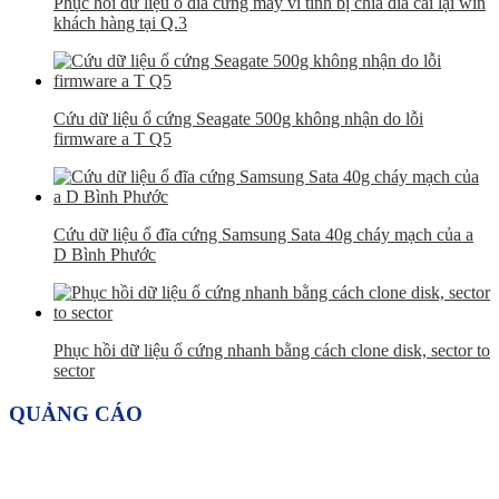
Phục hồi dữ liệu ổ đĩa cứng máy vi tính bị chia đĩa cài lại win
khách hàng tại Q.3
Cứu dữ liệu ổ cứng Seagate 500g không nhận do lỗi
firmware a T Q5
Cứu dữ liệu ổ đĩa cứng Samsung Sata 40g cháy mạch của a
D Bình Phước
Phục hồi dữ liệu ổ cứng nhanh bằng cách clone disk, sector to
sector
QUẢNG CÁO