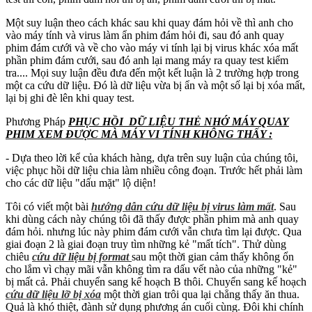
Một suy luận theo cách khác sau khi quay đám hỏi về thì anh cho
vào máy tính và virus làm ẩn phim đám hỏi đi, sau đó anh quay
phim đám cưới và về cho vào máy vi tính lại bị virus khác xóa mất
phần phim đám cưới, sau đó anh lại mang máy ra quay test kiểm
tra.... Mọi suy luận đều đưa đến một kết luận là 2 trường hợp trong
một ca cứu dữ liệu. Đó là dữ liệu vừa bị ẩn và một số lại bị xóa mất,
lại bị ghi đè lên khi quay test.
Phương Pháp
PHỤC HỒI DỮ LIỆU THẺ NHỚ MÁY QUAY
PHIM XEM ĐƯỢC MÀ MÁY VI TÍNH KHÔNG THẤY :
- Dựa theo lời kể của khách hàng, dựa trên suy luận của chúng tôi,
việc phục hồi dữ liệu chia làm nhiều công đoạn. Trước hết phải làm
cho các dữ liệu "dấu mặt" lộ diện!
Tôi có viết một bài
hướng dẫn cứu dữ liệu bị virus làm mất
. Sau
khi dùng cách này chúng tôi đã thấy được phần phim mà anh quay
đám hỏi. nhưng lúc này phim đám cưới vẫn chưa tìm lại được. Qua
giai đoạn 2 là giai đoạn truy tìm những kẻ "mất tích". Thử dùng
chiêu
cứu dữ liệu bị format
sau một thời gian cảm thấy không ổn
cho lắm vì chạy mãi vẫn không tìm ra dấu vết nào của những "kẻ"
bị mất cả. Phải chuyển sang kế hoạch B thôi. Chuyển sang kế hoạch
cứu dữ liệu lỡ bị xóa
một thời gian trôi qua lại chẳng thấy ăn thua.
Quả là khó thiệt, đành sử dụng phương án cuối cùng. Đôi khi chính