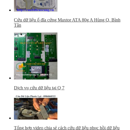
Cứu dữ liệu ổ đĩa cứng Maxtor ATA 80g A Hùng Q. Bình
Tân
Dịch vụ cứu dữ liệu tại Q 7
Tổng hợp video chia sẻ cách cứu dữ liệu phục hồi dữ liệu