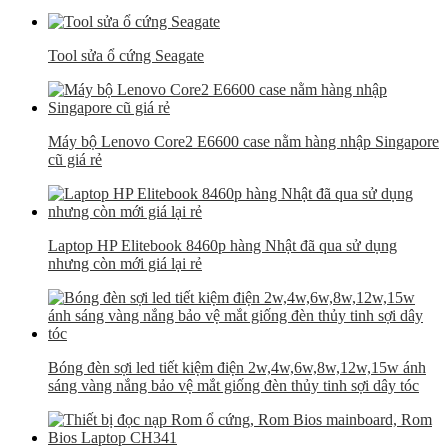
Tool sửa ổ cứng Seagate
Máy bộ Lenovo Core2 E6600 case nằm hàng nhập Singapore
cũ giá rẻ
Laptop HP Elitebook 8460p hàng Nhật đã qua sử dụng
nhưng còn mới giá lại rẻ
Bóng đèn sợi led tiết kiệm điện 2w,4w,6w,8w,12w,15w ánh
sáng vàng nắng bảo vệ mắt giống đèn thủy tinh sợi dây tóc