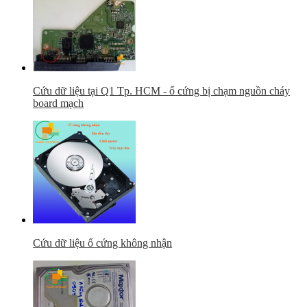
Cứu dữ liệu tại Q1 Tp. HCM - ổ cứng bị chạm nguồn cháy
board mạch
Cứu dữ liệu ổ cứng không nhận