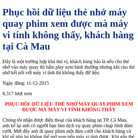
Phục hồi dữ liệu thẻ nhớ máy
quay phim xem được mà máy
vi tính không thấy, khách hàng
tại Cà Mau
Đây là một trường hợp khá thú vị, khách hàng bảo là nếu cho thẻ
nhớ vào máy quay thì bấm play xem bình thường nhưng khi cho thẻ
nhớ kết nối với máy vi tính thì không thấy đữ liệu.
Ngày đăng: 11-12-2015
8,317 lượt xem
PHỤC HỒI DỮ LIỆU THẺ NHỚ MÁY QUAY PHIM XEM
ĐƯỢC MÀ MÁY VI TÍNH KHÔNG THẤY
Chúng tôi nhận được điện thoại của khách hàng tại TP. Cà Mau,
anh kể lại anh có người bạn làm dịch vụ quay phim chụp hình đám
cưới. Mới đây anh đi quay phim một đám cưới cho khách hàng và
khi về nhà lại không thể mở xem trên máy vi tính được. Khi gắn thẻ