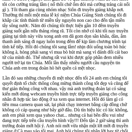
tôi còn cường tráng lắm ( nổ thôi chứ ốm đói mà cường tráng cái nổi
gì ). Tôi tham gia cùng nhóm nhạc Siôn đi truyền giảng khắp nơi.
Thường thì mỗi một mùa lễ kỷ niệm Chúa Giáng Sinh chúng tôi đi
khắp các tỉnh thành từ miền tây nguyên non cao cho đến tận miền
tây sông nước. Năm đó chúng tôi thực hiện gần 10 đêm truyền
giảng suốt gần nữa tháng ròng rã. Tôi còn nhớ có khi tối nay truyền
giảng tại tỉnh này vừa xong anh em đã gom dọn sân khấu, đàn, âm
thanh ánh sáng đi ngay luôn trong đêm để kịp làm chương trình tại
tỉnh kế tiếp. Hồi đó chúng tôi sang lắm! nhịn đói uống toàn bò húc
không à, hỏng phải sang vì mua bò hút mà sang vì đánh đổi cái bao
tử của mình đó. Thế nhưng rất vui khi được góp phần đem nhiều
người trở lại tin Chúa. Mỗi lần thấy nhiều người cầu nguyện tin
Chúa anh em trong đoàn hò hét quên cả mệt nhọc.
Lần đó sau những chuyến đi mệt nhọc đến tối 24 anh em chúng tôi
quyết định tổ chức thông công mừng thành công tốt đẹp và cũng để
thư giản thông công với nhau. vậy mà anh trưởng đoàn lại có sáng
kiến mới dùng webcam truyền hình trực tiếp truyền giảng cho công
nhân đi hợp tác lao động ở xa xem qua internet. Hồi đó làm gì có
tiền mua camera quan sát, lại phải chạy internet bằng cáp đồng chứ
không có cáp quang như bây giờ đâu. Dù tín hiệu lúc có lúc không,
anh em phải xem qua yahoo chat... nhưng cả hai bên đều vui như
đang trực tiếp trên cầu truyền hình vậy!!! Đến tận 2 giờ sáng thì anh
trưởng đoàn mới hội ý. Anh nói mới vừa nhận một lời mời đi truyền
giảng ở Cà mau vào tối mai. Anh hỏi chúng tôi nhận lời hay từ chối,