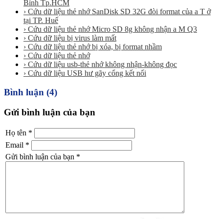
Bình Tp.HCM
› Cứu dữ liệu thẻ nhớ SanDisk SD 32G đòi format của a T ở
tại TP. Huế
› Cứu dữ liệu thẻ nhớ Micro SD 8g không nhận a M Q3
› Cứu dữ liệu bị virus làm mất
› Cứu dữ liệu thẻ nhớ bị xóa, bị format nhầm
› Cứu dữ liệu thẻ nhớ
› Cứu dữ liệu usb-thẻ nhớ không nhận-không đọc
› Cứu dữ liệu USB hư gãy cổng kết nối
Bình luận (4)
Gửi bình luận của bạn
Họ tên
*
Email
*
Gửi bình luận của bạn
*