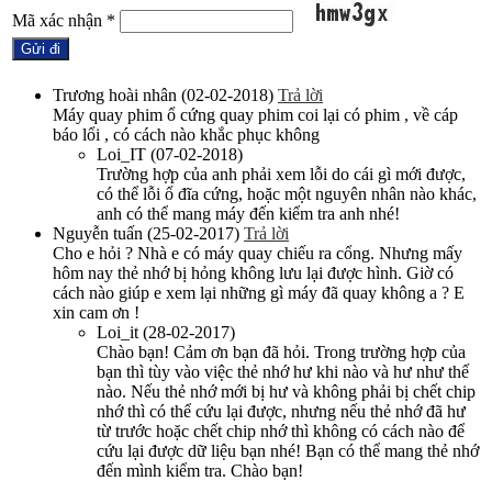
Mã xác nhận
*
Trương hoài nhân
(02-02-2018)
Trả lời
Máy quay phim ổ cứng quay phim coi lại có phim , về cáp
báo lổi , có cách nào khắc phục không
Loi_IT
(07-02-2018)
Trường hợp của anh phải xem lỗi do cái gì mới được,
có thể lỗi ổ đĩa cứng, hoặc một nguyên nhân nào khác,
anh có thể mang máy đến kiểm tra anh nhé!
Nguyễn tuấn
(25-02-2017)
Trả lời
Cho e hỏi ? Nhà e có máy quay chiếu ra cổng. Nhưng mấy
hôm nay thẻ nhớ bị hỏng không lưu lại được hình. Giờ có
cách nào giúp e xem lại những gì máy đã quay không a ? E
xin cam ơn !
Loi_it
(28-02-2017)
Chào bạn! Cảm ơn bạn đã hỏi. Trong trường hợp của
bạn thì tùy vào việc thẻ nhớ hư khi nào và hư như thế
nào. Nếu thẻ nhớ mới bị hư và không phải bị chết chip
nhớ thì có thể cứu lại được, nhưng nếu thẻ nhớ đã hư
từ trước hoặc chết chip nhớ thì không có cách nào để
cứu lại được dữ liệu bạn nhé! Bạn có thể mang thẻ nhớ
đến mình kiểm tra. Chào bạn!