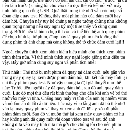
Sau khi nhận được thẻ nhớ ( có đến hai cái, cái có chử "trước" là ưu
tiên làm trước ) chúng tôi cho vào đầu đọc thẻ và kết nối với máy
tính thông qua cổng USB. Quả thật trong thẻ nhớ vẫn còn một số
đoạn clip quay test. Không thấy một phim nào của đám cưới hay
đám hỏi. Chuyện này tuy kể chúng ta nghe tưởng chừng như không
quan trọng nhưng nếu suy nghĩ kỷ một tí sẽ thấy vô cùng quan
trọng. Bởi lẽ nếu là hình chụp thì còn có thể liên hệ anh quay phim
để chụp hình lại từ phim, đàng này là quay phim nên không thể
dựng phim từ ảnh chụp mà càng không thể tổ chức đám cưới lại!!!
Ngoài chuyện thích xem phim kiếm hiệp mình còn thích xem phim
trinh thám nữa. Vì thế mình thích suy nghĩ logic giống như điều tra
vậy. Bây giờ mình cùng suy nghĩ và phân tích nhé!
Thứ nhất : Thẻ nhớ bị mất phim đã quay tại đám cưới, nếu gắn vào
trong máy quay lại xem được phim đám hỏi, khi kết nối máy tính lại
chỉ thấy phim quay test. Như vậy chúng ta đặt giả thuyết như thế
này: Trước tiên người này đã quay đám hỏi, sau đó anh quay đám
cưới. Lúc đó mọi thứ đều rất bình thường cho đến khi anh về bỏ thẻ
nhớ vào máy vi tính. Chẳng may máy vi tính của anh bị nhiễm virus
và nó làm ẩn đi tất cả dữ liệu. Lúc này vì lo lắng anh đã bỏ thẻ nhớ
vào lại máy quay phim và thay vì xem anh đã lỡ tay xóa đi phần
phim đám cưới. Sau đó vì muốn thử lại xem máy quay phim có hư
hay không anh đã quay một vài đoạn video test và sau đó anh
không đưa vào máy tính nữa mà gởi cho chúng tôi cho nên phim
test thì còn, phim đám hỏi thì bị ẩn, phim đám cưới thì bị mất.