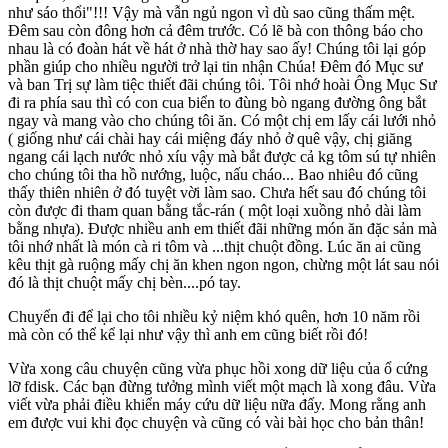
như sáo thổi"!!! Vậy mà vẫn ngủ ngon vì dù sao cũng thấm mệt.
Đêm sau còn đông hơn cả đêm trước. Có lẽ bà con thông báo cho
nhau là có đoàn hát về hát ở nhà thờ hay sao ấy! Chúng tôi lại góp
phần giúp cho nhiều người trở lại tin nhận Chúa! Đêm đó Mục sư
và ban Trị sự làm tiệc thiết đãi chúng tôi. Tôi nhớ hoài Ông Mục Sư
đi ra phía sau thì có con cua biển to đùng bò ngang đường ông bắt
ngay và mang vào cho chúng tôi ăn. Có một chị em lấy cái lưới nhỏ
( giống như cái chài hay cái miệng đáy nhỏ ở quê vậy, chị giăng
ngang cái lạch nước nhỏ xíu vậy mà bắt được cả kg tôm sú tự nhiên
cho chúng tôi tha hồ nướng, luộc, nấu cháo... Bao nhiêu đó cũng
thấy thiên nhiên ở đó tuyệt vời làm sao. Chưa hết sau đó chúng tôi
còn được đi tham quan bằng tắc-rán ( một loại xuồng nhỏ dài làm
bằng nhựa). Được nhiều anh em thiết đãi những món ăn đặc sản mà
tôi nhớ nhất là món cà ri tôm và ...thịt chuột đồng. Lúc ăn ai cũng
kêu thịt gà ruộng mấy chị ăn khen ngon ngon, chừng một lát sau nói
đó là thịt chuột mấy chị bèn....pó tay.
Chuyến đi để lại cho tôi nhiều kỷ niệm khó quên, hơn 10 năm rồi
mà còn có thể kể lại như vậy thì anh em cũng biết rồi đó!
Vừa xong câu chuyện cũng vừa phục hồi xong dữ liệu của ổ cứng
lỡ fdisk. Các bạn đừng tưởng mình viết một mạch là xong đâu. Vừa
viết vừa phải điều khiển máy cứu dữ liệu nữa đấy. Mong rằng anh
em được vui khi đọc chuyện và cũng có vài bài học cho bản thân!