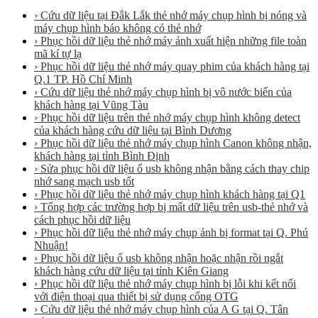
› Cứu dữ liệu tại Đắk Lắk thẻ nhớ máy chụp hình bị nóng và
máy chụp hình báo không có thẻ nhớ
› Phục hồi dữ liệu thẻ nhớ máy ảnh xuất hiện những file toàn
mã kí tự lạ
› Phục hồi dữ liệu thẻ nhớ máy quay phim của khách hàng tại
Q.1 TP. Hồ Chí Minh
› Cứu dữ liệu thẻ nhớ máy chụp hình bị vô nước biển của
khách hàng tại Vũng Tàu
› Phục hồi dữ liệu trên thẻ nhớ máy chụp hình không detect
của khách hàng cứu dữ liệu tại Bình Dương
› Phục hồi dữ liệu thẻ nhớ máy chụp hình Canon không nhận,
khách hàng tại tỉnh Bình Định
› Sửa phục hồi dữ liệu ổ usb không nhận bằng cách thay chip
nhớ sang mạch usb tốt
› Phục hồi dữ liệu thẻ nhớ máy chụp hình khách hàng tại Q1
› Tổng hợp các trường hợp bị mất dữ liệu trên usb-thẻ nhớ và
cách phục hồi dữ liệu
› Phục hồi dữ liệu thẻ nhớ máy chụp ảnh bị format tại Q. Phú
Nhuận!
› Phục hồi dữ liệu ổ usb không nhận hoặc nhận rồi ngắt
khách hàng cứu dữ liệu tại tỉnh Kiên Giang
› Phục hồi dữ liệu thẻ nhớ máy chụp hình bị lỗi khi kết nối
với điện thoại qua thiết bị sử dụng cổng OTG
› Cứu dữ liệu thẻ nhớ máy chụp hình của A G tại Q. Tân