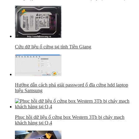
Cứu dữ liệu ổ cứng tại tỉnh Tiền Giang
Hướng dẫn cách phá giải password ổ đĩa cứng hdd laptop
hiệu Samsung
Phục hồi dữ liệu ổ cứng box Western 3Tb bị cháy mạch
khách hàng tại Q.4