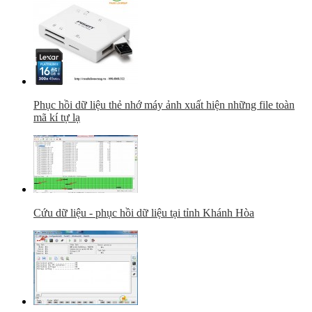
Phục hồi dữ liệu thẻ nhớ máy ảnh xuất hiện những file toàn
mã kí tự lạ
Cứu dữ liệu - phục hồi dữ liệu tại tỉnh Khánh Hòa