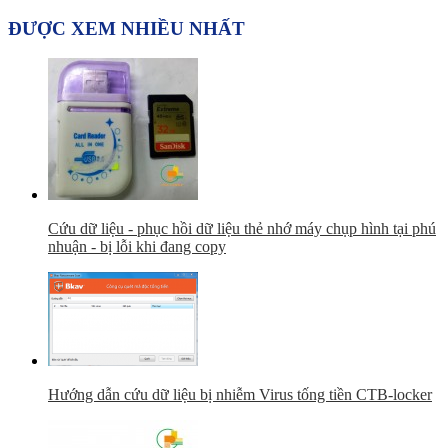
ĐƯỢC XEM NHIỀU NHẤT
Cứu dữ liệu - phục hồi dữ liệu thẻ nhớ máy chụp hình tại phú
nhuận - bị lỗi khi đang copy
Hướng dẫn cứu dữ liệu bị nhiễm Virus tống tiền CTB-locker