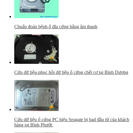
Chuẩn đoán bệnh ổ đĩa cứng bằng âm thanh
Cứu dữ liệu-phục hồi dữ liệu ổ cứng chết cơ tại Bình Dương
Cứu dữ liệu ổ cứng PC hiệu Seagate bị bad đầu từ của khách
hàng tại Bình Phước