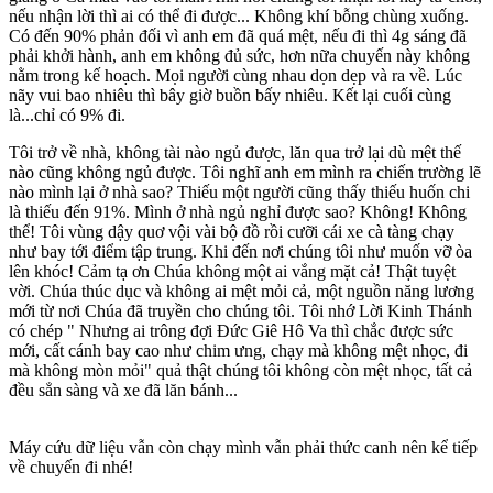
nếu nhận lời thì ai có thể đi được... Không khí bỗng chùng xuống.
Có đến 90% phản đối vì anh em đã quá mệt, nếu đi thì 4g sáng đã
phải khởi hành, anh em không đủ sức, hơn nữa chuyến này không
nằm trong kế hoạch. Mọi người cùng nhau dọn dẹp và ra về. Lúc
nãy vui bao nhiêu thì bây giờ buồn bấy nhiêu. Kết lại cuối cùng
là...chỉ có 9% đi.
Tôi trở về nhà, không tài nào ngủ được, lăn qua trở lại dù mệt thế
nào cũng không ngủ được. Tôi nghĩ anh em mình ra chiến trường lẽ
nào mình lại ở nhà sao? Thiếu một người cũng thấy thiếu huốn chi
là thiếu đến 91%. Mình ở nhà ngủ nghỉ được sao? Không! Không
thể! Tôi vùng dậy quơ vội vài bộ đồ rồi cưỡi cái xe cà tàng chạy
như bay tới điểm tập trung. Khi đến nơi chúng tôi như muốn vỡ òa
lên khóc! Cảm tạ ơn Chúa không một ai vắng mặt cả! Thật tuyệt
vời. Chúa thúc dục và không ai mệt mỏi cả, một nguồn năng lương
mới từ nơi Chúa đã truyền cho chúng tôi. Tôi nhớ Lời Kinh Thánh
có chép " Nhưng ai trông đợi Đức Giê Hô Va thì chắc được sức
mới, cất cánh bay cao như chim ưng, chạy mà không mệt nhọc, đi
mà không mòn mỏi" quả thật chúng tôi không còn mệt nhọc, tất cả
đều sẳn sàng và xe đã lăn bánh...
Máy cứu dữ liệu vẫn còn chạy mình vẫn phải thức canh nên kể tiếp
về chuyến đi nhé!