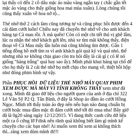
lại thấy có đến 2 cô dâu mặc áo màu vàng ngắn tay ( chắc gần tết
mặc áo vàng cho thấy giống hoa mai mùa xuân). Lòng chúng tôi
cũng thấy xuân về hoa nở rộ...
Thẻ nhớ thứ 2 cách làm cũng tương tự và cũng phục hồi được đến 4
cái đám cưới luôn! Chiều nay đã chuyển thẻ nhớ về cho anh khách
hàng tại Cà mau rồi. À mà quên! Còn có một chi tiết thú vị ghê lắm,
lúc ra nhận thẻ nhớ khách gởi lên, nhà xe tìm mãi không thấy, điện
thoại về Cà Mau mấy lần luôn mà cũng không tìm được. Gần 1
tiếng đồng hồ mới tìm ra vì anh khách gói quá kỷ và quá nhỏ, thế
nhưng nhà xe không chịu giao còn tra hỏi đây là cái gì ( có lẽ nó
giống "hàng trắng" quá hay sao ấy). Mình phải khui hàng tại chổ để
cho họ thấy là 2 cái thẻ nhớ họ mới chịu cho mang về, thiệt hồi hộp
như đóng phim hình sự vậy.
Phần
PHỤC HỒI DỮ LIỆU THẺ NHỚ MÁY QUAY PHIM
XEM ĐƯỢC MÀ MÁY VI TÍNH KHÔNG THẤY
xem như đã
xong. Mình đã giao dữ liệu cho người quen của anh ở địa chỉ 322
Lê Văn Sỹ P2 Q. Tân Bình, ở đây là Shop áo đầm áo cưới Hồng
Ngọc. Mình tới thấy toàn áo đẹp nên nếu bạn nào đang chuẩn bị
cưới hoặc mua đầm mặc đi đám cưới nhớ tới đó mua nha! Bây giờ
đã là 0g20 sáng ngày 12/12/2015. Vì đang thức canh cứu dữ liệu
một ca ổ cứng lỡ Fdisk nên rãnh quá không biết làm gì mình kể
chuyện cho các bạn nhé! Ai muốn xem thì xem ai không thích
thì...ráng xem dùm mình đi!!!