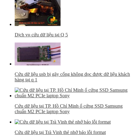
Dịch vụ cứu dữ liệu tại Q 5
Cứu dữ liệu usb bị gãy cổng không đọc được dữ liệu khách
hàng tại q 1
Cứu dữ liệu tại TP. Hồ Chí Minh ổ cứng SSD Samsung
chuẩn M2 PCIe laptop Sony
Cứu dữ liệu tại Trà Vinh thẻ nhớ báo lỗi format