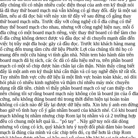
đây chúng tôi có nhận nhiều cuộc điện thoại của anh em kỹ thuật nói
là đã thay thử board mạch mà vẫn không có gì thay đổi. đây là một sai
lầm, nếu ai đã đọc bài viết này xin từ đây về sau đừng cố gắng thay
thử board mạch nữa. Trước đây với công nghệ cũ ổ đĩa cứng có thể
thay thế board mạch cho nhau, nhưng với công nghệ hiện nay, mỗi ổ
đĩa cứng có một board mạch riêng, việc thay thử board có thể làm cho
ổ đĩa cứng không detect được và đầu đọc sẽ di chuyển mạnh dẫn đến
việc bị trầy mặt đĩa hoặc gãy cả đầu đọc. Trước khi khách hàng mang
ổ cứng đến trung tâm cứu dữ liệu Phước Lợi của chúng tôi thì họ có
mang đến một cửa hàng vi tính gần nhà. Nhìn tem bảo hành dán trên
board mạch đã bị rách, các ốc đã có dấu hiệu mở ra, trên phần board
mạch có một số chip được hàn chân lại cẩn thận. Nhìn thấy cũng biết
đây là một anh em kỹ thuật khá cẩn thận và có tay nghề điện tử rất tốt.
Tuy nhiên lĩnh vực cứu dữ liệu là một lĩnh vực hoàn toàn khác, nó đòi
hỏi phải có nhiều kinh nghiệm và thậm chí nhiều máy móc chuyên
dụng rất đắt tiền. chính vì thấy phần board mạch có sự can thiệp cho
nên chúng tôi sợ rằng board mạch này không còn là board jin của ổ đĩa
cứng, nếu không đúng board thì trong thời điểm hiện tại hoàn toàn
không có cách nào để lấy lại được dữ liệu nữa. Xin lưu ý anh em đừng
bao giờ vô tình hay cố ý gắn nhầm board của khách nhé. Có khi board
mạch không bị nhầm nhưng chip Rom lại bị nhầm và cả 2 trường hợp
đều có chung một kết quả là... "pó tay" . Nãy giờ tuy nói dài dòng
nhưng vô cùng có ích, quý khách lưu ý tuyệt đối phải đảm bảo board
mạch là đúng của mình và các chip trên đó, cụ thể hơn là chip Rom
phải không được nhầm. vì hậu quả vô cùng lớn khi bị sai xót như vậy.