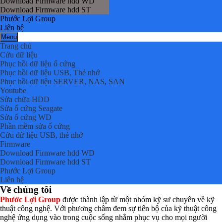
Download Firmware hdd WD
Download Firmware hdd ST
Phước Lợi Group
Liên hệ
Menu
Trang chủ
Cứu dữ liệu
Phục hồi dữ liệu ổ cứng
Phục hồi dữ liệu USB, Thẻ nhớ
Phục hồi dữ liệu SERVER, NAS, SAN
Youtube
Sửa chữa HDD
Sửa ổ cứng Seagate
Sửa ổ cứng WD
Phần mềm sửa ổ cứng
Cứu dữ liệu USB, thẻ nhớ
Firmware
Download Firmware hdd WD
Download Firmware hdd ST
Phước Lợi Group
Liên hệ
Về chúng tôi
Phước Lợi Group
được thành lập từ một nhóm kỹ sư chuyên về kỹ
thuật công nghệ. Với phương châm đem sự tiến bộ của kỹ thuật công
nghệ ứng dụng vào trong cuộc sống nhằm phục vụ cho mọi người