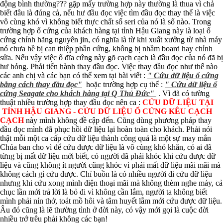
động bình thường??? gặp mấy trường hợp này thường là thua vì chả
biết đâu là đúng cả, nếu hư đầu đọc việc tìm đầu đọc thay thế là việc
vô cùng khó vì không biết thực chất số seri của nó là số nào. Trong
trường hợp ổ cứng của khách hàng tại tỉnh Hậu Giang này là loại ổ
cứng chính hãng nguyên jin, có nghĩa là từ khi xuất xưởng từ nhà máy
nó chưa hề bị can thiệp phần cứng, không bị nhầm board hay chỉnh
sửa. Nếu vậy việc ổ đĩa cứng này gõ cạch cạch là đầu đọc của nó đã bị
hư hỏng. Phải tiến hành thay đầu đọc. Việc thay đầu đọc như thế nào
các anh chị và các bạn có thể xem tại bài viết :
" Cứu dữ liệu ổ cứng
bằng cách thay đầu đọc"
hoặc trường hợp cụ thể :
" Cứu dữ liệu ổ
cứng Seagate cho khách hàng tại Q Thủ Đức"
. Vì đã có tường
thuật nhiều trường hợp thay đầu đọc nên ca :
CỨU DỮ LIỆU TẠI
TỈNH HẬU GIANG - CỨU DỮ LIỆU Ổ CỨNG KÊU CẠCH
CẠCH
này mình không đề cập đến. Cũng dùng phương pháp thay
đầu đọc mình đã phục hồi dữ liệu lại hoàn toàn cho khách. Phải nói
thật mỗi một ca cấp cứu dữ liệu thành công quả là một sự may mắn
Chúa ban cho vì để cứu được dữ liệu là vô cùng khó khăn, có ai đã
từng bị mất dữ liệu mới biết, có người đã phải khóc khi cứu được dữ
liệu và cũng không ít người cũng khóc vì phải mất dữ liệu mãi mãi mà
không cách gì cứu được. Chỉ buồn là có nhiều người đi cứu dữ liệu
nhưng khi cứu xong mình điện thoại mãi mà không thèm nghe máy, cả
chục lần mới trả lời là bỏ đi vì không cần lắm, người ta không biết
mình phải nín thở, toát mồ hôi và tâm huyết lắm mới cứu được dữ liệu.
Âu đó cũng là lẽ thường tình ở đời này, có vậy mới gọi là cuộc đời
nhiều trớ trêu phải không các bạn!