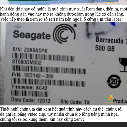
Khi đèn đỏ nháy có nghĩa là quá trình truy xuất Rom đang diễn ra, mọi
hành động gắn vào hay mở ra không được làm trong lúc có đèn sáng.
Việc tiếp theo là xem rõ số seri nằm bên ngoài ổ cứng ( in trên label ):
Thiết nghĩ chúng ta cần xem hết quá trình này cách cụ thể, chúng tôi
đã ghi lại bằng video clip, tuy nhiên chưa kịp lồng tiếng minh họa,
chúng tôi sẽ bổ xung thêm, xin hãy cùng xem :