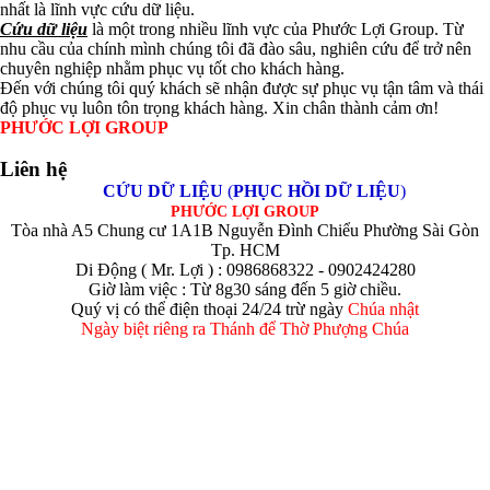
nhất là lĩnh vực cứu dữ liệu.
Cứu dữ liệu
là một trong nhiều lĩnh vực của Phước Lợi Group. Từ
nhu cầu của chính mình chúng tôi đã đào sâu, nghiên cứu để trở nên
chuyên nghiệp nhằm phục vụ tốt cho khách hàng.
Đến với chúng tôi quý khách sẽ nhận được sự phục vụ tận tâm và thái
độ phục vụ luôn tôn trọng khách hàng. Xin chân thành cảm ơn!
PHƯỚC LỢI GROUP
Liên hệ
CỨU DỮ LIỆU
(
PHỤC HỒI DỮ LIỆU
)
PHƯỚC LỢI GROUP
Tòa nhà A5 Chung cư 1A1B Nguyễn Đình Chiểu Phường Sài Gòn
Tp. HCM
Di Động ( Mr. Lợi ) : 0986868322 - 0902424280
Giờ làm việc : Từ 8g30 sáng đến 5 giờ chiều.
Quý vị có thể điện thoại 24/24 trừ ngày
Chúa nhật
Ngày biệt riêng ra Thánh để Thờ Phượng Chúa