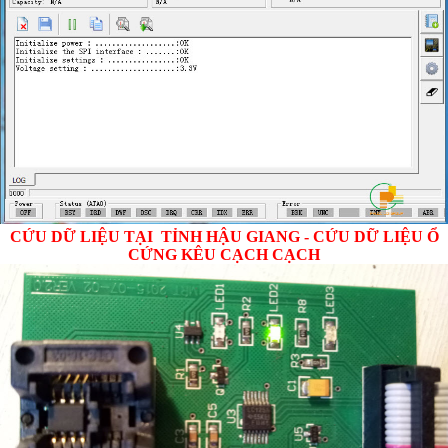
CỨU DỮ LIỆU TẠI TỈNH HẬU GIANG - CỨU DỮ LIỆU Ổ
CỨNG KÊU CẠCH CẠCH