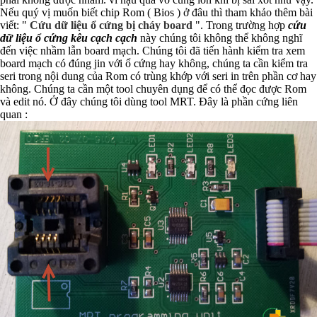
Nếu quý vị muốn biết chip Rom ( Bios ) ở đâu thì tham khảo thêm bài
viết: "
Cứu dữ liệu ổ cứng bị cháy board
". Trong trường hợp
cứu
dữ liệu ổ cứng kêu cạch cạch
này chúng tôi không thể không nghĩ
đến việc nhầm lẫn board mạch. Chúng tôi đã tiến hành kiểm tra xem
board mạch có đúng jin với ổ cứng hay không, chúng ta cần kiểm tra
seri trong nội dung của Rom có trùng khớp với seri in trên phần cơ hay
không. Chúng ta cần một tool chuyên dụng để có thể đọc được Rom
và edit nó. Ở đây chúng tôi dùng tool MRT. Đây là phần cứng liên
quan :