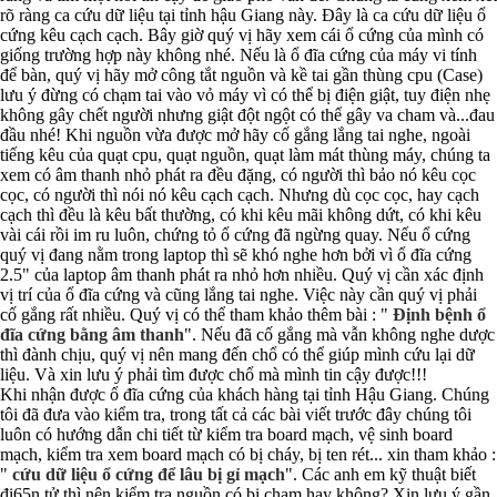
rõ ràng ca cứu dữ liệu tại tỉnh hậu Giang này. Đây là ca cứu dữ liệu ổ
cứng kêu cạch cạch. Bây giờ quý vị hãy xem cái ổ cứng của mình có
giống trường hợp này không nhé. Nếu là ổ đĩa cứng của máy vi tính
để bàn, quý vị hãy mở công tắt nguồn và kề tai gần thùng cpu (Case)
lưu ý đừng có chạm tai vào vỏ máy vì có thể bị điện giật, tuy điện nhẹ
không gây chết người nhưng giật đột ngột có thể gây va cham và...đau
đầu nhé! Khi nguồn vừa được mở hãy cố gắng lắng tai nghe, ngoài
tiếng kêu của quạt cpu, quạt nguồn, quạt làm mát thùng máy, chúng ta
xem có âm thanh nhỏ phát ra đều đặng, có người thì bảo nó kêu cọc
cọc, có người thì nói nó kêu cạch cạch. Nhưng dù cọc cọc, hay cạch
cạch thì đều là kêu bất thường, có khi kêu mãi không dứt, có khi kêu
vài cái rồi im ru luôn, chứng tỏ ổ cứng đã ngừng quay. Nếu ổ cứng
quý vị đang nằm trong laptop thì sẽ khó nghe hơn bởi vì ổ đĩa cứng
2.5" của laptop âm thanh phát ra nhỏ hơn nhiều. Quý vị cần xác định
vị trí của ổ đĩa cứng và cũng lắng tai nghe. Việc này cần quý vị phải
cố gắng rất nhiều. Quý vị có thể tham khảo thêm bài : "
Định bệnh ổ
đĩa cứng bằng âm thanh
". Nếu đã cố gắng mà vẫn không nghe dược
thì đành chịu, quý vị nên mang đến chổ có thể giúp mình cứu lại dữ
liệu. Và xin lưu ý phải tìm được chổ mà mình tin cậy được!!!
Khi nhận được ổ đĩa cứng của khách hàng tại tỉnh Hậu Giang. Chúng
tôi đã đưa vào kiểm tra, trong tất cả các bài viết trước đây chúng tôi
luôn có hướng dẫn chi tiết từ kiểm tra board mạch, vệ sinh board
mạch, kiểm tra xem board mạch có bị cháy, bị ten rét... xin tham khảo :
"
cứu dữ liệu ổ cứng để lâu bị gỉ mạch
". Các anh em kỹ thuật biết
đi65n tử thì nên kiểm tra nguồn có bị chạm hay không? Xin lưu ý gần