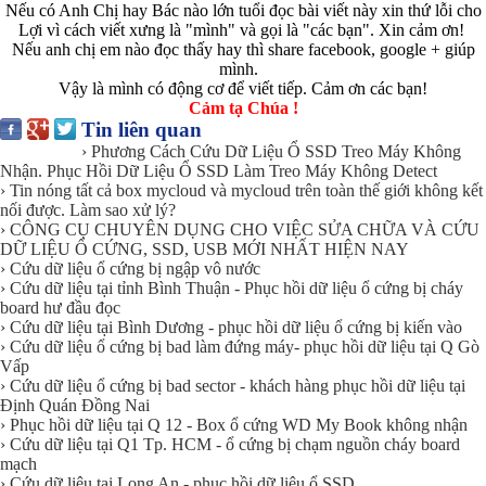
Nếu có Anh Chị hay Bác nào lớn tuổi đọc bài viết này xin thứ lỗi cho
Lợi vì cách viết xưng là "mình" và gọi là "các bạn". Xin cảm ơn!
Nếu anh chị em nào đọc thấy hay thì share facebook, google + giúp
mình.
Vậy là mình có động cơ để viết tiếp. Cảm ơn các bạn!
Cảm tạ Chúa !
Tin liên quan
› Phương Cách Cứu Dữ Liệu Ổ SSD Treo Máy Không
Nhận. Phục Hồi Dữ Liệu Ổ SSD Làm Treo Máy Không Detect
› Tin nóng tất cả box mycloud và mycloud trên toàn thế giới không kết
nối được. Làm sao xử lý?
› CÔNG CỤ CHUYÊN DỤNG CHO VIỆC SỬA CHỮA VÀ CỨU
DỮ LIỆU Ổ CỨNG, SSD, USB MỚI NHẤT HIỆN NAY
› Cứu dữ liệu ổ cứng bị ngập vô nước
› Cứu dữ liệu tại tỉnh Bình Thuận - Phục hồi dữ liệu ổ cứng bị cháy
board hư đầu đọc
› Cứu dữ liệu tại Bình Dương - phục hồi dữ liệu ổ cứng bị kiến vào
› Cứu dữ liệu ổ cứng bị bad làm đứng máy- phục hồi dữ liệu tại Q Gò
Vấp
› Cứu dữ liệu ổ cứng bị bad sector - khách hàng phục hồi dữ liệu tại
Định Quán Đồng Nai
› Phục hồi dữ liệu tại Q 12 - Box ổ cứng WD My Book không nhận
› Cứu dữ liệu tại Q1 Tp. HCM - ổ cứng bị chạm nguồn cháy board
mạch
› Cứu dữ liệu tại Long An - phục hồi dữ liệu ổ SSD