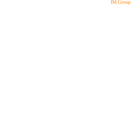
Bản quyền thuộc về Phước Lợi group.
- Powered by
IM Group