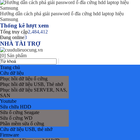
Hướng dẫn cách phá giải password ổ đĩa cứng hdd laptop hiệu
Samsung
Thống kê lượt xem
Tổng truy cập
2,484,412
Đang online
3
NHÀ TÀI TRỢ
[0] Sản phẩm
Trang chủ
Cứu dữ liệu
Phục hồi dữ liệu ổ cứng
Phục hồi dữ liệu USB, Thẻ nhớ
Phục hồi dữ liệu SERVER, NAS,
SAN
Youtube
Sửa chữa HDD
Sửa ổ cứng Seagate
Sửa ổ cứng WD
Phần mềm sửa ổ cứng
Cứu dữ liệu USB, thẻ nhớ
Firmware