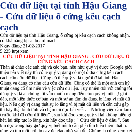
Cứu dữ liệu tại tỉnh Hậu Giang
- Cứu dữ liệu ổ cứng kêu cạch
cạch
Cứu dữ liệu tại tỉnh Hậu Giang, ổ cứng bị kêu cạch cạch không nhận,
có khả năng bị sai board mạch
Ngày đăng: 21-02-2017
5,225 lượt xem
CỨU DỮ LIỆU TẠI TỈNH HẬU GIANG - CỨU DỮ LIỆU Ổ
CỨNG KÊU CẠCH CẠCH
Thân ái chào các anh chị và các bạn, nếu như quý vị được Google giới
thiệu bài viết này thì có lẽ quý vị đang có một ổ đĩa cứng kêu cạch
cạch cần cứu dữ liệu. Cũng có thể quý vị là người ở tại tỉnh Hậu
Giang và đang có nhu cầu cứu dữ liệu. Cũng có thể là một anh em kỹ
thuật đang cố tìm hiểu về việc cứu dữ liệu. Tuy nhiên đối với chúng tôi
dù quý vị là ai chúng tôi vẫn muốn mang đến cho quý vị một sự giải
đáp, một kiến thức cơ bản và một sự an tâm dù đang lo lắng vì mất dữ
liệu. Nếu quý vị đang thật sự lo lắng vì bị mất dữ liệu và cần cứu gấp
thì hãy thật bình tĩnh và chậm rãi đọc bài viết :
" Những việc cần làm
trước khi đi cứu dữ liệu"
, sau khi đọc xong quý vị lại không hiểu gì
hết, lại tiếp tục lo lắng, xin hãy đọc tiếp : "
Cứu dữ liệu ở đâu
". Sau
khi đọc xong bây giờ quý vị biết mình cần phải tìm hiểu thêm thật rõ
ràng và tìm một nơi tin cậy để giao phó vấn đề. Chúng ta cùng xem xét