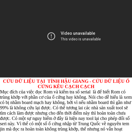
CỨU DỮ LIỆU TẠI TỈNH HẬU GIANG - CỨU DỮ LIỆU Ổ
CỨNG KÊU CẠCH CẠCH
Mục đích của việc đọc Rom và kiểm tra số serial là để biết Rom có
trùng khớp với phần cơ của ổ cứng hay không. Nói cho dễ hiểu là xem
có bị nhầm board mạch hay không, bởi vì nếu nhầm board thì gần như
99% là không cứu lại được. Có thể tương lai các nhà sản xuất tool sẽ
tìm cách làm được nhưng cho đến thời điểm này thì hoàn toàn chưa
được. Có một sự nguy hiểm ở đây là hiện nay tool lại cho phép đổi số
seri này. Vì thế có một số ổ cứng nhập từ Trung Quốc về nguyên tem
jin mà đọc ra hoàn toàn không trùng khớp, thế nhưng nó vẫn hoạt