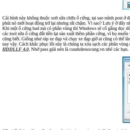
Cái hình này không thuộc soft sửa chữa ổ cứng, tại sao mình post ở 
phút nó mới hoạt động trở lại nhưng rất chậm. Vì sao? Lưu ý ở đây nh
Khi một ổ cứng bad mà có phân vùng thì Windows sẽ cố gắng đọc dữ li
các tool sửa ổ cứng đắt tiền lại sản xuất thêm phần cứng, vì họ muố
cũng biết. Giống như ráp xe đạp và chạy xe đạp giờ ai cũng có thể l
nay vậy. Cách khắc phục lỗi này là chúng ta xóa sạch các phân vùng 
HDDLLF 4.0
. Nhớ pass giải nén là cuudulieuocung.vn nhé các bạn.