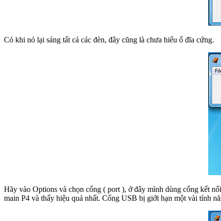
Có khi nó lại sáng tất cả các đèn, đây cũng là chưa hiểu ổ đĩa cứng.
Hãy vào Options và chọn cổng ( port ), ở đây mình dùng cổng kết nối
main P4 và thấy hiệu quả nhất. Cổng USB bị giới hạn một vài tính nă