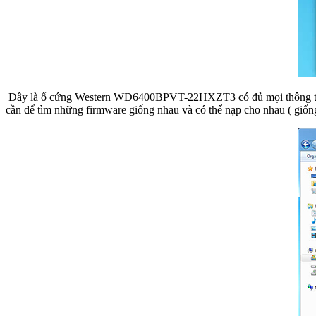
Đây là ổ cứng Western WD6400BPVT-22HXZT3 có đủ mọi thông tin về 
cần để tìm những firmware giống nhau và có thể nạp cho nhau ( giốn