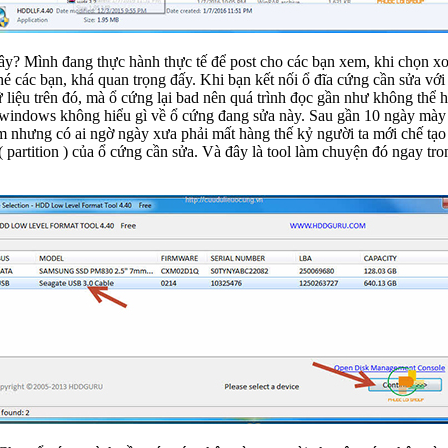
đây? Mình đang thực hành thực tế để post cho các bạn xem, khi chọn xo
é các bạn, khá quan trọng đấy. Khi bạn kết nối ổ đĩa cứng cần sửa với 
ệu trên đó, mà ổ cứng lại bad nên quá trình đọc gần như không thể hoàn
n windows không hiểu gì về ổ cứng đang sửa này. Sau gần 10 ngày mày 
àm nhưng có ai ngờ ngày xưa phải mất hàng thế kỷ người ta mới chế tạ
( partition ) của ổ cứng cần sửa. Và đây là tool làm chuyện đó ngay 