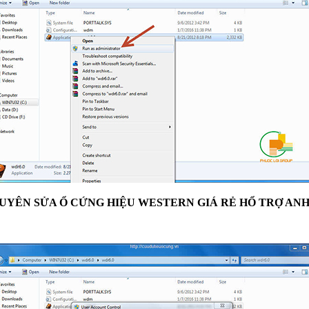
YÊN SỬA Ổ CỨNG HIỆU WESTERN GIÁ RẺ HỔ TRỢ AN