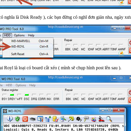
ó nghĩa là Disk Ready ), các bạn đừng có nghĩ đơn giản nha, ngày xư
i Royl là loại có board cắt xéo ( mình sẽ chụp hình post lên sau ).