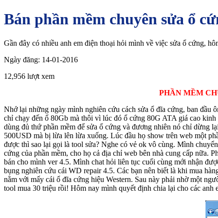
Bán phần mềm chuyên sửa ổ cứng
Gần đây có nhiều anh em điện thoại hỏi mình về việc sửa ổ cứng, h
Ngày đăng: 14-01-2016
12,956 lượt xem
PHẦN MỀM CHU
Nhớ lại những ngày mình nghiên cứu cách sửa ổ đĩa cứng, ban đầu ôn
chỉ chạy đến ổ 80Gb mà thôi vì lúc đó ổ cứng 80G ATA giá cao kinh
dùng đủ thứ phần mềm để sửa ổ cứng và đương nhiên nó chỉ dừng lạ
500USD mà bị lừa lên lừa xuống. Lúc đầu họ show trên web một phần
được thì sao lại gọi là tool sửa? Nghe có vẻ ok vô cùng. Mình chuyển 
cứng của phần mềm, cho họ cả địa chỉ web bên nhà cung cấp nữa. Phả
bán cho mình ver 4.5. Mình chat hỏi liên tục cuối cùng mới nhận đượ
bụng nghiên cứu cái WD repair 4.5. Các bạn nên biết là khi mua hàng o
nằm với mấy cái ổ đĩa cứng hiệu Western. Sau này phải nhờ một ngườ
tool mua 30 triệu rồi! Hôm nay mình quyết định chia lại cho các anh