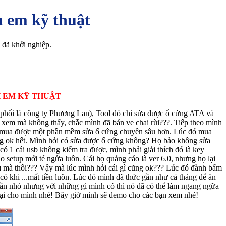
h em kỹ thuật
 đã khởi nghiệp.
H EM KỸ THUẬT
 phối là công ty Phương Lan), Tool đó chỉ sửa được ổ cứng ATA và
xem mà không thấy, chắc mình đã bán ve chai rùi???. Tiếp theo mình
đã mua được một phần mềm sửa ổ cứng chuyên sâu hơn. Lúc đó mua
ng ok hết. Mình hỏi có sửa được ổ cứng không? Họ bảo không sửa
có 1 cái usb không kiểm tra được, mình phải giải thích đó là key
setup mới té ngửa luôn. Cái họ quảng cáo là ver 6.0, nhưng họ lại
a ) mà thôi??? Vậy mà lúc mình hỏi cái gì cũng ok??? Lúc đó đành bấm
 có khi ...mất tiền luôn. Lúc đó mình đã thức gần như cả tháng để ăn
hần nhỏ nhưng với những gì mình có thì nó đã có thể làm ngang ngữa
thoại cho mình nhé! Bây giờ mình sẽ demo cho các bạn xem nhé!