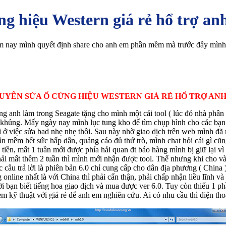
 hiệu Western giá rẻ hổ trợ an
ôm nay mình quyết định share cho anh em phần mềm mà trước đây mình
YÊN SỬA Ổ CỨNG HIỆU WESTERN GIÁ RẺ HỔ TRỢ AN
g anh làm trong Seagate tặng cho mình một cái tool ( lúc đó nhà phân
 khủng. Mấy ngày nay mình lục tung kho để tìm chụp hình cho các bạn 
i ở việc sửa bad nhẹ nhẹ thôi. Sau này nhờ giao dịch trên web mình 
 mềm hết sức hấp dẫn, quảng cáo đủ thứ trò, mình chat hỏi cái gì cũ
tiền, mất 1 tuần mới được phía hải quan đt báo hàng mình bị giữ lại vì 
i mất thêm 2 tuần thì mình mới nhận được tool. Thế nhưng khi cho vào 
c câu trả lời là phiên bản 6.0 chỉ cung cấp cho dân địa phương ( Chin
nline nhất là với China thì phải cẩn thận, phải chấp nhận liều lĩnh và
i bạn biết tiếng hoa giao dịch và mua được ver 6.0. Tuy còn thiếu 1 p
 em kỹ thuật với giá rẻ để anh em nghiên cứu. Ai có nhu cầu thì điện 