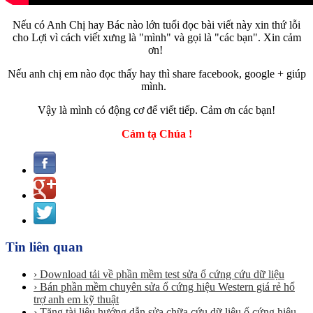
Nếu có Anh Chị hay Bác nào lớn tuổi đọc bài viết này xin thứ lỗi
cho Lợi vì cách viết xưng là "mình" và gọi là "các bạn". Xin cảm
ơn!
Nếu anh chị em nào đọc thấy hay thì share facebook, google + giúp
mình.
Vậy là mình có động cơ để viết tiếp. Cảm ơn các bạn!
Cảm tạ Chúa !
Tin liên quan
› Download tải về phần mềm test sửa ổ cứng cứu dữ liệu
› Bán phần mềm chuyên sửa ổ cứng hiệu Western giá rẻ hổ
trợ anh em kỹ thuật
› Tặng tài liệu hướng dẫn sửa chữa cứu dữ liệu ổ cứng hiệu