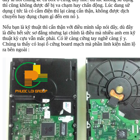
thì cũng không được để bị va chạm hay chấn động. Lúc đang sử
dụng ( tức là có cắm điện thì lại càng cẩn thận, không được dịch
chuyển hay đụng chạm gì đến em nó ).
Nếu bạn là kỹ thuật thì cẩn thận với điều mình sắp nói đây, dù đây
là điều hết sức sơ đẳng nhưng lại chính là điều mà nhiều anh em kỹ
thuật kỳ cựu vẫn mắc phải. Có lẽ càng cứng tay nghề càng ỷ y.
Chúng ta thấy có loại ổ cứng board mạch mà phần linh kiện nằm lộ
ra bên ngoài :