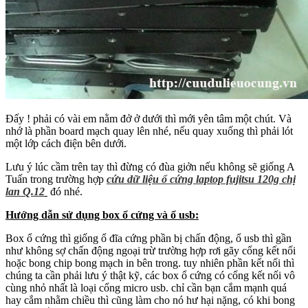
Đấy ! phải có vài em nằm đở ở dưới thì mới yên tâm một chút. Và
nhớ là phần board mạch quay lên nhé, nếu quay xuống thì phải lót
một lớp cách điện bên dưới.
Lưu ý lúc cầm trên tay thì đừng có đùa giởn nếu không sẽ giống A
Tuấn trong trường hợp
cứu dữ liệu ổ cứng laptop fujitsu 120g chị
lan Q.12
đó nhé.
Hướng dẫn sử dụng box ổ cứng và ổ usb:
Box ổ cứng thì giống ổ đĩa cứng phần bị chấn động, ổ usb thì gần
như không sợ chấn động ngoại trừ trường hợp rơi gãy cổng kết nối
hoặc bong chip bong mạch in bên trong. tuy nhiên phần kết nối thì
chúng ta cần phải lưu ý thật kỹ, các box ổ cứng có cổng kết nối vô
cùng nhỏ nhất là loại cổng micro usb. chỉ cần bạn cắm mạnh quá
hay cắm nhằm chiều thì cũng làm cho nó hư hại nặng, có khi bong