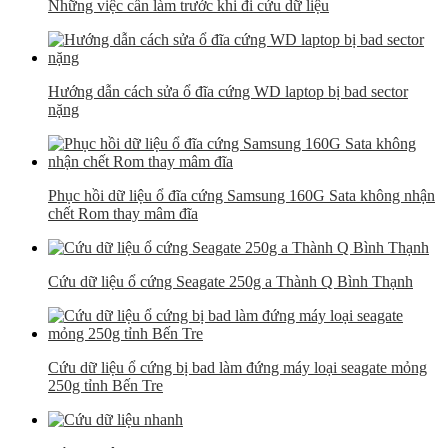
Những việc cần làm trước khi đi cứu dữ liệu
Hướng dẫn cách sửa ổ đĩa cứng WD laptop bị bad sector
nặng
Phục hồi dữ liệu ổ đĩa cứng Samsung 160G Sata không nhận
chết Rom thay mâm đĩa
Cứu dữ liệu ổ cứng Seagate 250g a Thành Q Bình Thạnh
Cứu dữ liệu ổ cứng bị bad làm đứng máy loại seagate mỏng
250g tỉnh Bến Tre