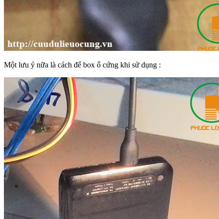
Một lưu ý nữa là cách để box ổ cứng khi sử dụng :