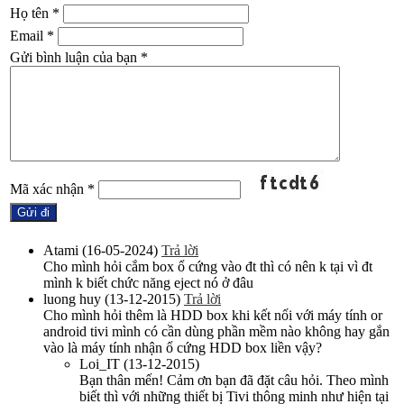
Họ tên
*
Email
*
Gửi bình luận của bạn
*
Mã xác nhận
*
Atami
(16-05-2024)
Trả lời
Cho mình hỏi cắm box ổ cứng vào đt thì có nên k tại vì đt
mình k biết chức năng eject nó ở đâu
luong huy
(13-12-2015)
Trả lời
Cho mình hỏi thêm là HDD box khi kết nối với máy tính or
android tivi mình có cần dùng phần mềm nào không hay gắn
vào là máy tính nhận ổ cứng HDD box liền vậy?
Loi_IT
(13-12-2015)
Bạn thân mến! Cảm ơn bạn đã đặt câu hỏi. Theo mình
biết thì với những thiết bị Tivi thông minh như hiện tại