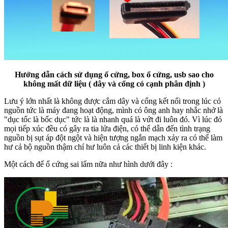
Hướng dẫn cách sử dụng ổ cứng, box ổ cứng, usb sao cho
không mất dữ liệu ( dây và cổng có cạnh phân định )
Lưu ý lớn nhất là không được cắm dây và cổng kết nối trong lúc có
nguồn tức là máy đang hoạt động, mình có ông anh hay nhắc nhở là
"dục tốc là bốc dục" tức là là nhanh quá là vứt đi luôn đó. Vì lúc đó
mọi tiếp xúc đều có gây ra tia lửa điện, có thể dẫn đến tình trạng
nguồn bị sụt áp đột ngột và hiện tượng ngắn mạch xảy ra có thể làm
hư cả bộ nguồn thậm chí hư luôn cả các thiết bị linh kiện khác.
Một cách để ổ cứng sai lẩm nữa như hình dưới đây :