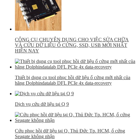
CÔNG CỤ CHUYÊN DỤNG CHO VIỆC SỬA CHỮA
VÀ CỨU DỮ LIỆU Ổ CỨNG, SSD, USB MỚI NHẤT
HIỆN NAY
Thiết bị dụng cụ tool phục hồi dữ liệu ổ cứng mới nhất của
hãng Dolphindatalab DFL PCIe 4x data-recovery
Dịch vụ cứu dữ liệu tại Q 9
Cứu phục hồi dữ liệu tại Q. Thủ Đức Tp. HCM, ổ cứng
Seagate không nhận