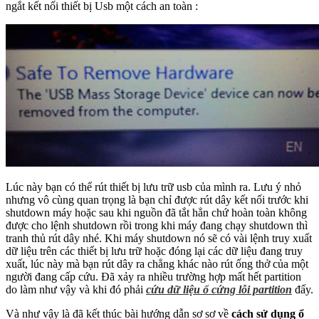
ngắt kết nối thiết bị Usb một cách an toàn :
Lúc này bạn có thể rút thiết bị lưu trữ usb của mình ra. Lưu ý nhỏ
nhưng vô cùng quan trọng là bạn chỉ được rút dây kết nối trước khi
shutdown máy hoặc sau khi nguồn đã tắt hẳn chứ hoàn toàn không
được cho lệnh shutdown rồi trong khi máy đang chạy shutdown thì
tranh thủ rút dây nhé. Khi máy shutdown nó sẽ có vài lệnh truy xuất
dữ liệu trên các thiết bị lưu trữ hoặc đóng lại các dữ liệu đang truy
xuất, lúc này mà bạn rút dây ra chẳng khác nào rút ống thở của một
người đang cấp cứu. Đã xảy ra nhiều trường hợp mất hết partition
do làm như vậy và khi đó phải
cứu dữ liệu ổ cứng lỗi partition
đấy.
Và như vậy là đã kết thúc bài hướng dẫn sơ sơ về
cách sử dụng ổ