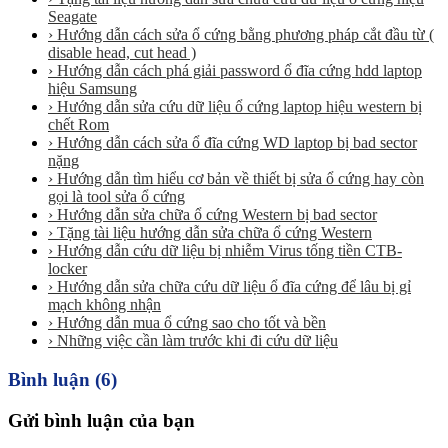
Seagate
› Hướng dẫn cách sửa ổ cứng bằng phương pháp cắt đầu từ (
disable head, cut head )
› Hướng dẫn cách phá giải password ổ đĩa cứng hdd laptop
hiệu Samsung
› Hướng dẫn sửa cứu dữ liệu ổ cứng laptop hiệu western bị
chết Rom
› Hướng dẫn cách sửa ổ đĩa cứng WD laptop bị bad sector
nặng
› Hướng dẫn tìm hiểu cơ bản về thiết bị sửa ổ cứng hay còn
gọi là tool sửa ổ cứng
› Hướng dẫn sửa chữa ổ cứng Western bị bad sector
› Tặng tài liệu hướng dẫn sửa chữa ổ cứng Western
› Hướng dẫn cứu dữ liệu bị nhiễm Virus tống tiền CTB-
locker
› Hướng dẫn sửa chữa cứu dữ liệu ổ đĩa cứng để lâu bị gỉ
mạch không nhận
› Hướng dẫn mua ổ cứng sao cho tốt và bền
› Những việc cần làm trước khi đi cứu dữ liệu
Bình luận (6)
Gửi bình luận của bạn