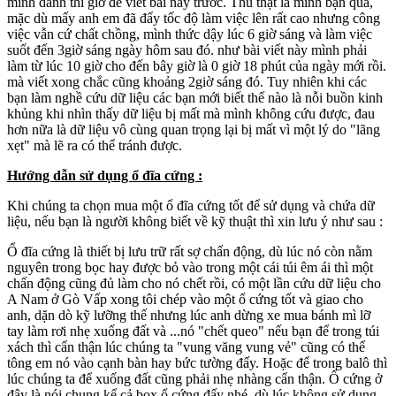
mình dành thì giờ để viết bài này trước. Thú thật là mình bận quá,
mặc dù mấy anh em đã đẩy tốc độ làm việc lên rất cao nhưng công
việc vẫn cứ chất chồng, mình thức dậy lúc 6 giờ sáng và làm việc
suốt đến 3giờ sáng ngày hôm sau đó. như bài viết này mình phải
làm từ lúc 10 giờ cho đến bây giờ là 0 giờ 18 phút của ngày mới rồi.
mà viết xong chắc cũng khoảng 2giờ sáng đó. Tuy nhiên khi các
bạn làm nghề cứu dữ liệu các bạn mới biết thế nào là nỗi buồn kinh
khủng khi nhìn thấy dữ liệu bị mất mà mình không cứu được, đau
hơn nữa là dữ liệu vô cùng quan trọng lại bị mất vì một lý do "lãng
xẹt" mà lẽ ra có thể tránh được.
Hướng dẫn sử dụng ổ đĩa cứng :
Khi chúng ta chọn mua một ổ đĩa cứng tốt để sử dụng và chứa dữ
liệu, nếu bạn là người không biết về kỹ thuật thì xin lưu ý như sau :
Ổ đĩa cứng là thiết bị lưu trữ rất sợ chấn động, dù lúc nó còn nằm
nguyên trong bọc hay được bỏ vào trong một cái túi êm ái thì một
chấn động cũng đủ làm cho nó chết rồi, có một lần cứu dữ liệu cho
A Nam ở Gò Vấp xong tôi chép vào một ổ cứng tốt và giao cho
anh, dặn dò kỹ lưỡng thế nhưng lúc anh dừng xe mua bánh mì lỡ
tay làm rơi nhẹ xuống đất và ...nó "chết queo" nếu bạn để trong túi
xách thì cẩn thận lúc chúng ta "vung văng vung vẻ" cũng có thể
tông em nó vào cạnh bàn hay bức tường đấy. Hoặc để trong balô thì
lúc chúng ta để xuống đất cũng phải nhẹ nhàng cẩn thận. Ổ cứng ở
đây là nói chung kể cả box ổ cứng đấy nhé. dù lúc không sử dụng