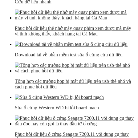
Cứu dữ liệu nhanh
Phục hồi dữ liệu thẻ nhớ máy quay phim xem được mà máy
vi tính không thấy, khách hàng tại Cà Mau
Download tải về phần mềm test sửa ổ cứng cứu dữ liệu
Tổng hợp các trường hợp bị mất dữ liệu trên usb-thẻ nhớ và
cách phục hồi dữ liệu
Sửa ổ cứng Western WD bị lỗi board mạch
Phục hồi dữ liệu ổ cứng Seagate 7200.11 với dụng cụ thay