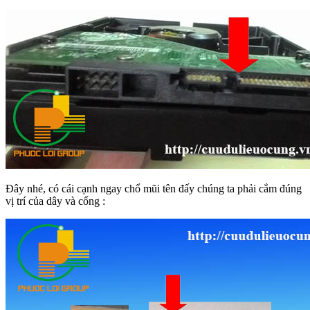
Đây nhé, có cái cạnh ngay chổ mũi tên đấy chúng ta phải cắm đúng
vị trí của dây và cổng :