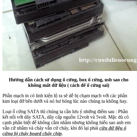
Hướng dẫn cách sử dụng ổ cứng, box ổ cứng, usb sao cho
không mất dữ liệu ( cách để ổ cứng sai)
Phần mạch in có linh kiện lộ ra sẽ dễ bị chạm mạch với các phần
kim loại đỡ bên dưới và nó hư hỏng lúc nào chúng ta không hay.
Loại ổ cứng SATA thì chúng ta cần lưu ý những điểm sau : Phần
kết nối với dây SATA, dây cấp nguồn 12volt và 5volt. Mặc dù có
cạnh phân biệt để không cắm nhầm nhưng không hiểu sao anh em
vẫn cứ nhầm và cháy vẫn cứ cháy, khi đó lại phải
cứu dữ liệu ổ
cứng bị cháy board cháy chip
.