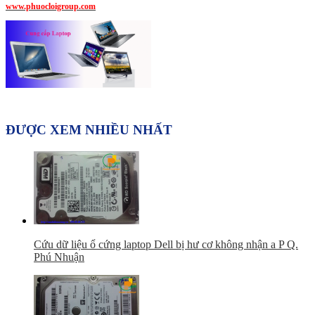
www.phuocloigroup.com
ĐƯỢC XEM NHIỀU NHẤT
Cứu dữ liệu ổ cứng laptop Dell bị hư cơ không nhận a P Q.
Phú Nhuận