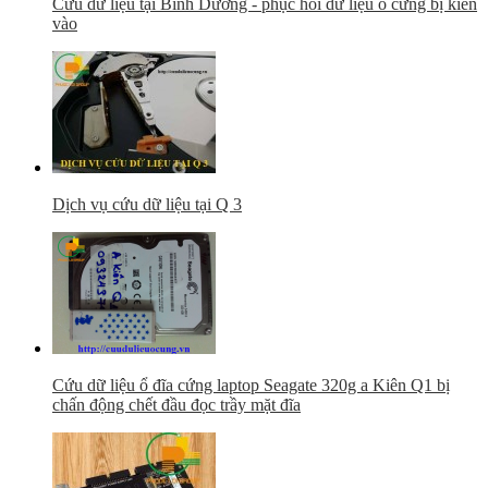
Cứu dữ liệu tại Bình Dương - phục hồi dữ liệu ổ cứng bị kiến
vào
Dịch vụ cứu dữ liệu tại Q 3
Cứu dữ liệu ổ đĩa cứng laptop Seagate 320g a Kiên Q1 bị
chấn động chết đầu đọc trầy mặt đĩa