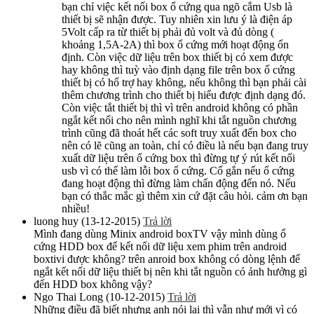
bạn chỉ việc kết nối box ổ cứng qua ngõ cắm Usb là
thiết bị sẽ nhận được. Tuy nhiên xin lưu ý là điện áp
5Volt cấp ra từ thiết bị phải đủ volt và đủ dòng (
khoảng 1,5A-2A) thì box ổ cứng mới hoạt động ổn
định. Còn việc dữ liệu trên box thiết bị có xem được
hay không thì tuỳ vào định dạng file trên box ổ cứng
thiết bị có hổ trợ hay không, nếu không thì bạn phải cài
thêm chương trình cho thiết bị hiểu được định dạng đó.
Còn việc tắt thiết bị thì vì trên android không có phần
ngắt kết nối cho nên mình nghĩ khi tắt nguồn chương
trình cũng đã thoát hết các soft truy xuất đến box cho
nên có lẽ cũng an toàn, chỉ có điều là nếu bạn đang truy
xuất dữ liệu trên ổ cứng box thì đừng tự ý rút kết nối
usb vì có thể làm lỗi box ổ cứng. Cố gắn nếu ổ cứng
đang hoạt động thì đừng làm chấn động đến nó. Nếu
bạn có thắc mắc gì thêm xin cứ đặt câu hỏi. cảm ơn bạn
nhiều!
luong huy
(13-12-2015)
Trả lời
Mình đang dùng Minix android boxTV vậy mình dùng ổ
cứng HDD box để kết nối dữ liệu xem phim trên android
boxtivi được không? trên anroid box không có dòng lệnh để
ngắt kết nối dữ liệu thiết bị nên khi tắt nguồn có ảnh hưởng gì
đến HDD box không vậy?
Ngo Thai Long
(10-12-2015)
Trả lời
Những điều đã biết nhưng anh nói lại thì vẫn như mới vì có