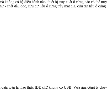
à không có hệ điều hành nào, thiết bị truy xuất ổ cứng nào có thể tr
hư - chết đầu đọc, cứu dữ liệu ổ cứng trầy mặt đĩa, cứu dữ liệu ổ cứng 
ứu data toàn là giao thức IDE chứ không có USB. Vừa qua công ty chuyê