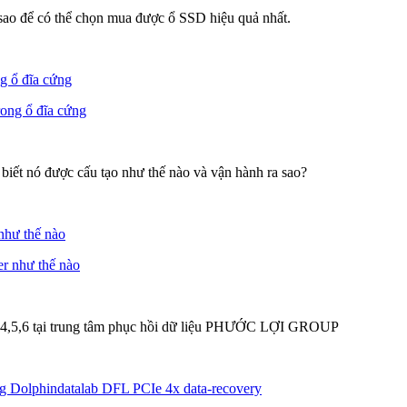
ao để có thể chọn mua được ổ SSD hiệu quả nhất.
ng ổ đĩa cứng
biết nó được cấu tạo như thế nào và vận hành ra sao?
 như thế nào
,3,4,5,6 tại trung tâm phục hồi dữ liệu PHƯỚC LỢI GROUP
ãng Dolphindatalab DFL PCIe 4x data-recovery