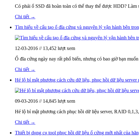
Có phải ổ SSD đã hoàn toàn có thể thay thế được HDD? Làm s
Chi tiết →
Tìm hiểu về cấu tạo ổ đĩa cứng và nguyên lý vận hành bên tro
12-03-2016 // 13,452 lượt xem
Ổ đĩa cứng ngày nay rất phổ biến, nhưng có bao giờ bạn muốn 
Chi tiết →
Hé lộ bí mật phương cách cứu dữ liệu, phục hồi dữ liệu server
09-03-2016 // 14,845 lượt xem
Hé lộ bí mật phương cách phục hồi dữ liệu server, RAID 0,1
Chi tiết →
Thiết bị dụng cụ tool phục hồi dữ liệu ổ cứng mới nhất của h