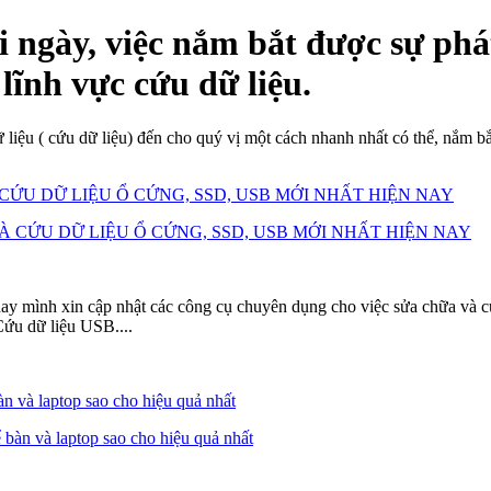
ngày, việc nắm bắt được sự phát
lĩnh vực cứu dữ liệu.
ữ liệu ( cứu dữ liệu) đến cho quý vị một cách nhanh nhất có thể, nắm 
ỨU DỮ LIỆU Ổ CỨNG, SSD, USB MỚI NHẤT HIỆN NAY
nay mình xin cập nhật các công cụ chuyên dụng cho việc sửa chữa và c
Cứu dữ liệu USB....
 và laptop sao cho hiệu quả nhất