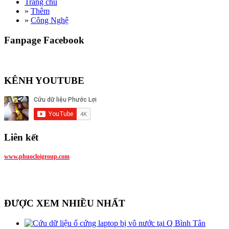
Trang chủ
»
Thêm
»
Công Nghệ
Fanpage Facebook
KÊNH YOUTUBE
Liên kết
www.phuocloigroup.com
ĐƯỢC XEM NHIỀU NHẤT